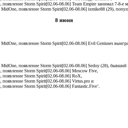
Team Empire занимал 7-8-е ме
ixmike88 (29), попу
8 июня
Evil Geniuses выигр
Sedoy (28), бывший
Moscow Five,
RoX,
Virtus.pro и
Fantastic.Five’.