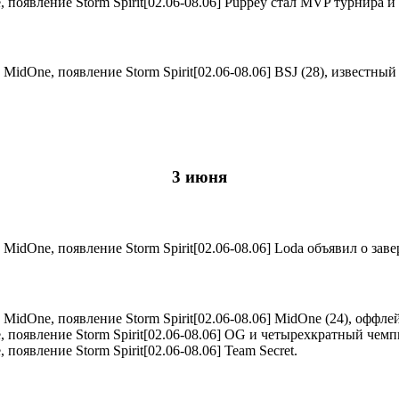
Puppey стал MVP турнира и 
BSJ (28), известны
3 июня
Loda объявил о зав
MidOne (24), оффле
OG и четырехкратный чемпи
Team Secret.