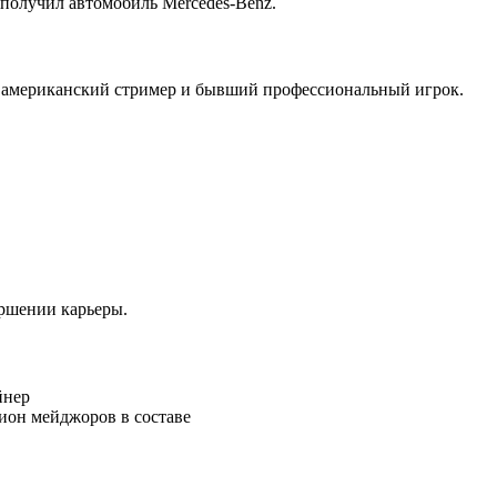
получил автомобиль Mercedes-Benz.
й американский стример и бывший профессиональный игрок.
ершении карьеры.
йнер
он мейджоров в составе