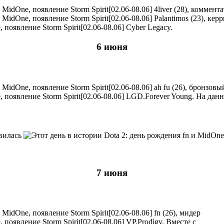
4liver (28), коммент
Palantimos (23), кер
Cyber Legacy.
6 июня
ah fu (26), бронзовы
LGD.Forever Young. На данн
явилась
7 июня
fn (26), мидер
VP.Prodigy. Вместе с