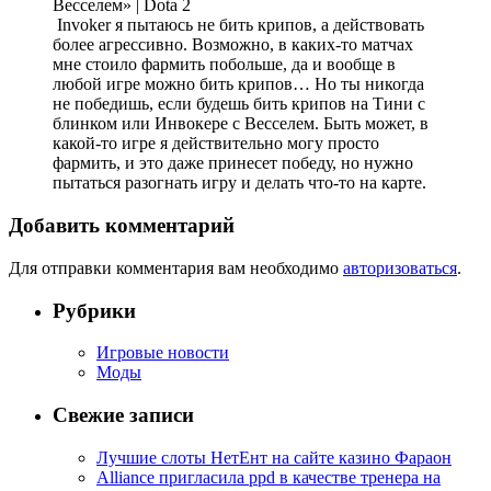
Invoker я пытаюсь не бить крипов, а действовать
более агрессивно. Возможно, в каких-то матчах
мне стоило фармить побольше, да и вообще в
любой игре можно бить крипов… Но ты никогда
не победишь, если будешь бить крипов на Тини с
блинком или Инвокере с Весселем. Быть может, в
какой-то игре я действительно могу просто
фармить, и это даже принесет победу, но нужно
пытаться разогнать игру и делать что-то на карте.
Добавить комментарий
Для отправки комментария вам необходимо
авторизоваться
.
Рубрики
Игровые новости
Моды
Свежие записи
Лучшие слоты НетЕнт на сайте казино Фараон
Alliance пригласила ppd в качестве тренера на