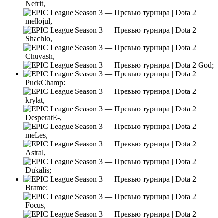
Nefrit,
mellojul,
Shachlo,
Chuvash,
God;
PuckChamp:
krylat,
DesperatE-,
meLes,
Astral,
Dukalis;
Brame:
Focus,