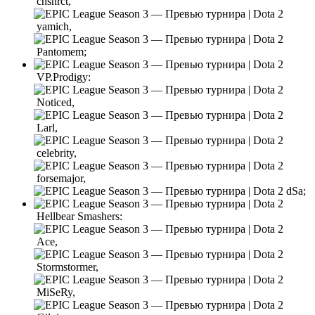
chshrct,
yamich,
Pantomem;
VP.Prodigy:
Noticed,
Larl,
celebrity,
forsemajor,
dSa;
Hellbear Smashers:
Ace,
Stormstormer,
MiSeRy,