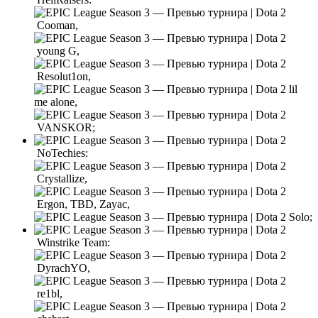
Cooman,
young G,
Resolut1on,
lil
me alone,
VANSKOR;
NoTechies:
Crystallize,
Ergon, TBD, Zayac,
Solo;
Winstrike Team:
DyrachYO,
re1bl,