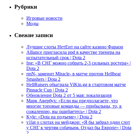
Рубрики
Игровые новости
Моды
Свежие записи
Лучшие слоты НетЕнт на сайте казино Фараон
Alliance пригласила ppd в качестве тренера на
испытательный срок | Dota 2
fng: «В СНГ можно собрать 2-3 сильных ростера» |
Dota 2
rmN- заменит Miracle- в матче против Hellbear
Smashers | Dota 2
HellRaisers обыграла ViKin.gg в стартовом матче
Pinnacle Cup | Dota 2
Обновление Dota 2 от 5 мая: локализация
Марк Авербух: «Если вы предполагаете, что
многие топовые команды — прибыльны, то, к
сожалению, вы ошибаетесь» | Dota 2
Kyle: «Dota на подъеме» | Dota 2
v1lat о слотах на мейджор: «Я бы забрал один слот
у СНГ к чертям собачьим. Отдал бы Европе» | Dota
2