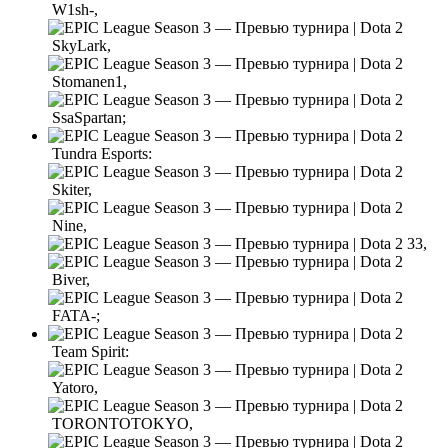
W1sh-,
SkyLark,
Stomanen1,
SsaSpartan;
Tundra Esports:
Skiter,
Nine,
33,
Biver,
FATA-;
Team Spirit:
Yatoro,
TORONTOTOKYO,