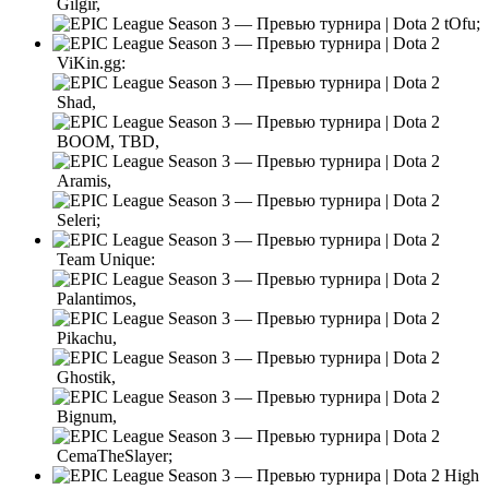
Gilgir,
tOfu;
ViKin.gg:
Shad,
BOOM, TBD,
Aramis,
Seleri;
Team Unique:
Palantimos,
Pikachu,
Ghostik,
Bignum,
CemaTheSlayer;
High