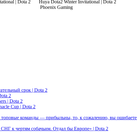
Phoenix Gaming
ательный срок | Dota 2
ota 2
rs | Dota 2
acle Cup | Dota 2
 топовые команды — прибыльны, то, к сожалению, вы ошибаетес
у СНГ к чертям собачьим. Отдал бы Европе» | Dota 2