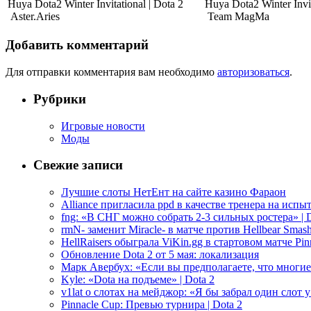
Aster.Aries
Team MagMa
Добавить комментарий
Для отправки комментария вам необходимо
авторизоваться
.
Рубрики
Игровые новости
Моды
Свежие записи
Лучшие слоты НетЕнт на сайте казино Фараон
Alliance пригласила ppd в качестве тренера на испыт
fng: «В СНГ можно собрать 2-3 сильных ростера» | D
rmN- заменит Miracle- в матче против Hellbear Smashe
HellRaisers обыграла ViKin.gg в стартовом матче Pinn
Обновление Dota 2 от 5 мая: локализация
Марк Авербух: «Если вы предполагаете, что многие
Kyle: «Dota на подъеме» | Dota 2
v1lat о слотах на мейджор: «Я бы забрал один слот 
Pinnacle Cup: Превью турнира | Dota 2