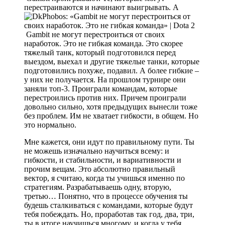
перестраиваются и начинают выигрывать. А
Gambit не могут перестроиться от своих
наработок. Это не гибкая команда. Это скорее
тяжелый танк, который подготовился перед
выездом, выехал и другие тяжелые танки, которые
подготовились похуже, подавил. А более гибкие –
у них не получается. На прошлом турнире они
заняли топ-3. Проиграли командам, которые
перестроились против них. Причем проиграли
довольно сильно, хотя предыдущих вынесли тоже
без проблем. Им не хватает гибкости, в общем. Но
это нормально.
Мне кажется, они идут по правильному пути. Ты
не можешь изначально научиться всему: и
гибкости, и стабильности, и вариативности и
прочим вещам. Это абсолютно правильный
вектор, я считаю, когда ты учишься именно по
стратегиям. Разрабатываешь одну, вторую,
третью… Понятно, что в процессе обучения ты
будешь сталкиваться с командами, которые будут
тебя побеждать. Но, проработав так год, два, три,
ты в итоге научишься многому, и когда у тебя