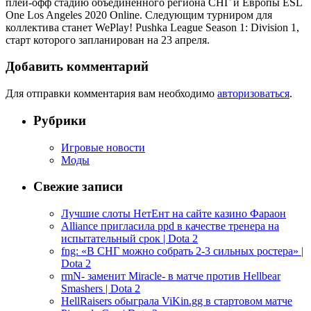
плей-офф стадию объединенного региона СНГ и Европы ESL
One Los Angeles 2020 Online. Следующим турниром для
коллектива станет WePlay! Pushka League Season 1: Division 1,
старт которого запланирован на 23 апреля.
Добавить комментарий
Для отправки комментария вам необходимо
авторизоваться
.
Рубрики
Игровые новости
Моды
Свежие записи
Лучшие слоты НетЕнт на сайте казино Фараон
Alliance пригласила ppd в качестве тренера на
испытательный срок | Dota 2
fng: «В СНГ можно собрать 2-3 сильных ростера» |
Dota 2
rmN- заменит Miracle- в матче против Hellbear
Smashers | Dota 2
HellRaisers обыграла ViKin.gg в стартовом матче