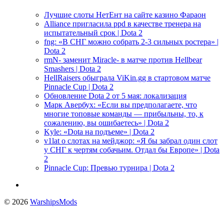
Лучшие слоты НетЕнт на сайте казино Фараон
Alliance пригласила ppd в качестве тренера на
испытательный срок | Dota 2
fng: «В СНГ можно собрать 2-3 сильных ростера» |
Dota 2
rmN- заменит Miracle- в матче против Hellbear
Smashers | Dota 2
HellRaisers обыграла ViKin.gg в стартовом матче
Pinnacle Cup | Dota 2
Обновление Dota 2 от 5 мая: локализация
Марк Авербух: «Если вы предполагаете, что
многие топовые команды — прибыльны, то, к
сожалению, вы ошибаетесь» | Dota 2
Kyle: «Dota на подъеме» | Dota 2
v1lat о слотах на мейджор: «Я бы забрал один слот
у СНГ к чертям собачьим. Отдал бы Европе» | Dota
2
Pinnacle Cup: Превью турнира | Dota 2
© 2026
WarshipsMods