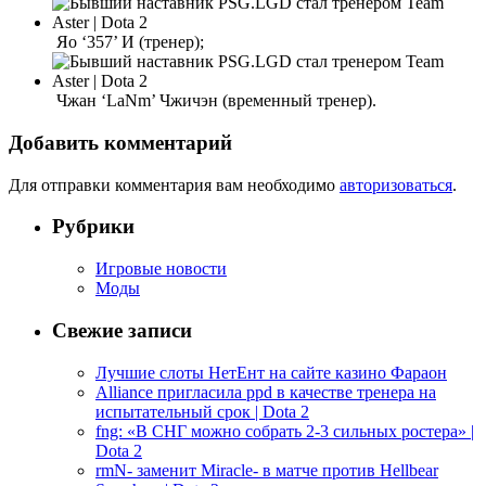
Яо ‘357’ И (тренер);
Чжан ‘LaNm’ Чжичэн (временный тренер).
Добавить комментарий
Для отправки комментария вам необходимо
авторизоваться
.
Рубрики
Игровые новости
Моды
Свежие записи
Лучшие слоты НетЕнт на сайте казино Фараон
Alliance пригласила ppd в качестве тренера на
испытательный срок | Dota 2
fng: «В СНГ можно собрать 2-3 сильных ростера» |
Dota 2
rmN- заменит Miracle- в матче против Hellbear