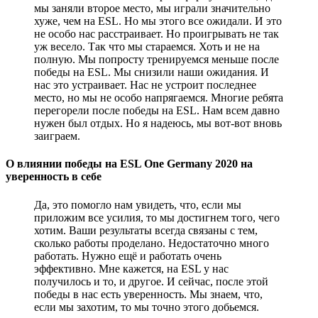
мы заняли второе место, мы играли значительно
хуже, чем на ESL. Но мы этого все ожидали. И это
не особо нас расстраивает. Но проигрывать не так
уж весело. Так что мы стараемся. Хоть и не на
полную. Мы попросту тренируемся меньше после
победы на ESL. Мы снизили наши ожидания. И
нас это устраивает. Нас не устроит последнее
место, но мы не особо напрягаемся. Многие ребята
перегорели после победы на ESL. Нам всем давно
нужен был отдых. Но я надеюсь, мы вот-вот вновь
заиграем.
О влиянии победы на ESL One Germany 2020 на
уверенность в себе
Да, это помогло нам увидеть, что, если мы
приложим все усилия, то мы достигнем того, чего
хотим. Ваши результаты всегда связаны с тем,
сколько работы проделано. Недостаточно много
работать. Нужно ещё и работать очень
эффективно. Мне кажется, на ESL у нас
получилось и то, и другое. И сейчас, после этой
победы в нас есть уверенность. Мы знаем, что,
если мы захотим, то мы точно этого добьемся.