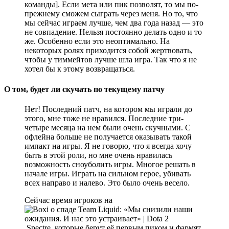
команды]. Если мета или пик позволят, то мы по-
прежнему сможем сыграть через меня. Но то, что
мы сейчас играем лучше, чем два года назад — это
не совпадение. Нельзя постоянно делать одно и то
же. Особенно если это неоптимально. На
некоторых ролях приходится собой жертвовать,
чтобы у тиммейтов лучше шла игра. Так что я не
хотел бы к этому возвращаться.
О том, будет ли скучать по текущему патчу
Нет! Последний патч, на котором мы играли до
этого, мне тоже не нравился. Последние три-
четыре месяца на нем были очень скучными. С
офлейна больше не получается оказывать такой
импакт на игры. Я не говорю, что я всегда хочу
быть в этой роли, но мне очень нравилась
возможность сноуболить игры. Многое решать в
начале игры. Играть на сильном герое, убивать
всех направо и налево. Это было очень весело.
Сейчас время игроков на
Spectre, которые берут её первым пиком и фармят