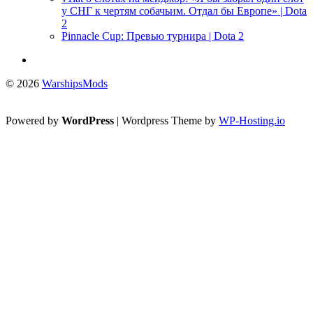
у СНГ к чертям собачьим. Отдал бы Европе» | Dota
2
Pinnacle Cup: Превью турнира | Dota 2
© 2026
WarshipsMods
Powered by
WordPress
| Wordpress Theme by
WP-Hosting.io