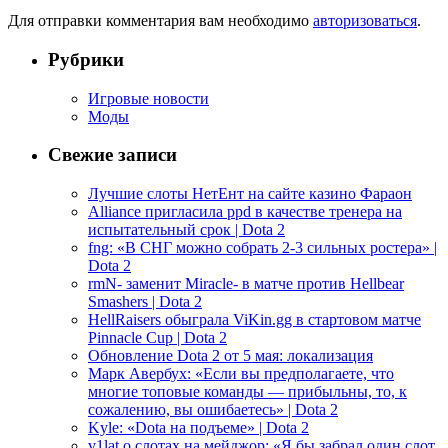
Для отправки комментария вам необходимо
авторизоваться
.
Рубрики
Игровые новости
Моды
Свежие записи
Лучшие слоты НетЕнт на сайте казино Фараон
Alliance пригласила ppd в качестве тренера на
испытательный срок | Dota 2
fng: «В СНГ можно собрать 2-3 сильных ростера» |
Dota 2
rmN- заменит Miracle- в матче против Hellbear
Smashers | Dota 2
HellRaisers обыграла ViKin.gg в стартовом матче
Pinnacle Cup | Dota 2
Обновление Dota 2 от 5 мая: локализация
Марк Авербух: «Если вы предполагаете, что
многие топовые команды — прибыльны, то, к
сожалению, вы ошибаетесь» | Dota 2
Kyle: «Dota на подъеме» | Dota 2
v1lat о слотах на мейджор: «Я бы забрал один слот