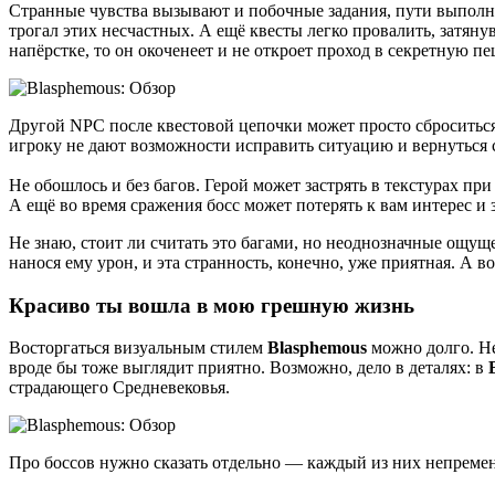
Странные чувства вызывают и побочные задания, пути выполне
трогал этих несчастных. А ещё квесты легко провалить, затян
напёрстке, то он окоченеет и не откроет проход в секретную пе
Другой NPC после квестовой цепочки может просто сброситься 
игроку не дают возможности исправить ситуацию и вернуться
Не обошлось и без багов. Герой может застрять в текстурах пр
А ещё во время сражения босс может потерять к вам интерес и 
Не знаю, стоит ли считать это багами, но неоднозначные ощуще
нанося ему урон, и эта странность, конечно, уже приятная. А в
Красиво ты вошла в мою грешную жизнь
Восторгаться визуальным стилем
Blasphemous
можно долго. Н
вроде бы тоже выглядит приятно. Возможно, дело в деталях: в
страдающего Средневековья.
Про боссов нужно сказать отдельно — каждый из них непременн