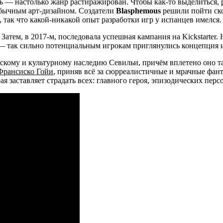
 — настолько жанр растиражирован. Чтобы как-то выделиться, 
бычным арт-дизайном. Создатели
Blasphemous
решили пойти ско
, так что какой-никакой опыт разработки игр у испанцев имелся.
 Затем, в 2017-м, последовала успешная кампания на Kickstarter
е — так сильно потенциальным игрокам приглянулись концепция и
скому и культурному наследию Севильи, причём вплетено оно так
Франсиско Гойи
, приняв всё за сюрреалистичные и мрачные фан
ая заставляет страдать всех: главного героя, эпизодических перс