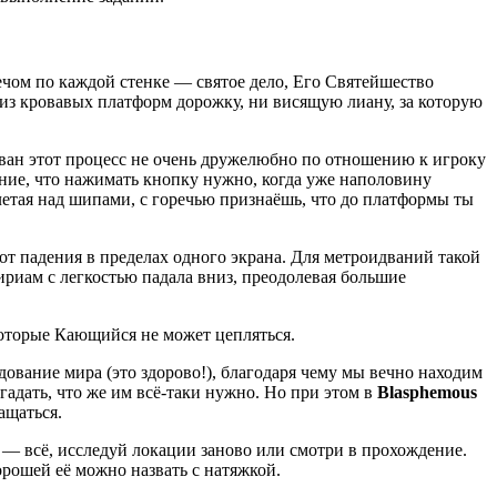
ечом по каждой стенке — святое дело, Его Святейшество
из кровавых платформ дорожку, ни висящую лиану, за которую
ован этот процесс не очень дружелюбно по отношению к игроку
ие, что нажимать кнопку нужно, когда уже наполовину
олетая над шипами, с горечью признаёшь, что до платформы ты
 от падения в пределах одного экрана. Для метроидваний такой
иам с легкостью падала вниз, преодолевая большие
которые Кающийся не может цепляться.
ование мира (это здорово!), благодаря чему мы вечно находим
дать, что же им всё-таки нужно. Но при этом в
Blasphemous
ащаться.
й — всё, исследуй локации заново или смотри в прохождение.
рошей её можно назвать с натяжкой.