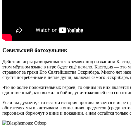
Севильский богохульник
Действие игры разворачивается в землях под названием Кастоди
этом мёртвом языке в игре будет ещё немало. Кастодия — это 
страдают за грехи Его Святейшества Эскрибара. Много лет наз
спустя погребённые в пепле души, включая самого Эскрибара, 
Что до более положительных героев, то одним из них являет
единственный, кто выжил в бойне, уничтожившей его соратник
Если вы думаете, что вся эта история проговаривается в игре 
обитателях мы вычитываем в описаниях предметов (среди котор
персонажи бормочут о вине и покаянии, а нам остаётся тольк