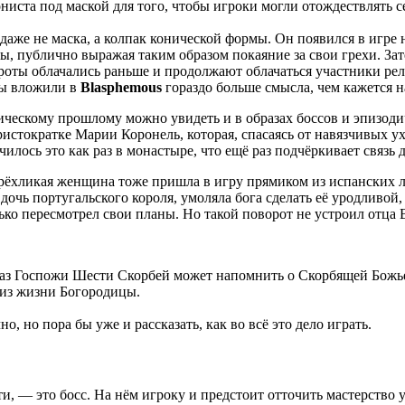
иста под маской для того, чтобы игроки могли отождествлять се
аже не маска, а колпак конической формы. Он появился в игре
, публично выражая таким образом покаяние за свои грехи. За
ироты облачались раньше и продолжают облачаться участники р
ры вложили в
Blasphemous
гораздо больше смысла, чем кажется н
ческому прошлому можно увидеть и в образах боссов и эпизоди
истократке Марии Коронель, которая, спасаясь от навязчивых 
чилось это как раз в монастыре, что ещё раз подчёркивает связь д
ёхликая женщина тоже пришла в игру прямиком из испанских лег
очь португальского короля, умоляла бога сделать её уродливой,
ько пересмотрел свои планы. Но такой поворот не устроил отца
образ Госпожи Шести Скорбей может напомнить о Скорбящей Божь
из жизни Богородицы.
 но пора бы уже и рассказать, как во всё это дело играть.
, — это босс. На нём игроку и предстоит отточить мастерство 