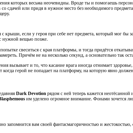
ния которых весьма неочевидны. Вроде ты и помогаешь персонаж
ув со сдачей или придя в нужное место без необходимого предме
щеру.
с крыши, если у героя при себе нет предмета, который мог бы з
 с нужной вещью позже.
и попытке свеситься с края платформы, и тогда придётся откатыв
замереть. Причём не на несколько секунд, а основательно так ос
ния вызывает и то, что касание врага иногда отнимает здоровье,
от когда герой не попадает на платформу, на которую явно должен
едавняя
Dark Devotion
рядом с ней теперь кажется неотёсанной и
Blasphemous
им уделено огромное внимание. Фонами хочется лю
о запомнится вам своей фантасмагоричностью и жестокостью, с 