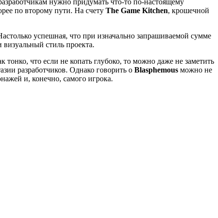
разработчикам нужно придумать что-то по-настоящему
рее по второму пути. На счету
The Game Kitchen
, крошечной
. Настолько успешная, что при изначально запрашиваемой сумме
 визуальный стиль проекта.
 тонко, что если не копать глубоко, то можно даже не заметить
тазии разработчиков. Однако говорить о
Blasphemous
можно не
онажей и, конечно, самого игрока.