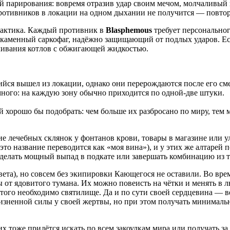
ой парирования: вовремя отразив удар своим мечом, молчаливый 
 противников в локации на одном дыхании не получится — повт
 тактика. Каждый противник в
Blasphemous
требует персональног
плён каменный саркофаг, надёжно защищающий от подлых ударов. 
ачивания котлов с обжигающей жидкостью.
йся вышел из локации, однако они перерождаются после его сме
ного: на каждую зону обычно приходится по одной-две штуки.
й хорошо бы подобрать: чем больше их разбросано по миру, тем 
ие лечебных склянок у фонтанов крови, товары в магазине или
это название переводится как «моя вина»), и у этих же алтаре
, делать мощный выпад в подкате или завершать комбинацию из 
вета), но совсем без экипировки Кающегося не оставили. Во вр
от ядовитого тумана. Их можно повеисть на чётки и менять в л
того необходимо святилище. Да и по сути своей сердцевина — ве
изненной силы у своей жертвы, но при этом получать минимально
их тоже придётся искать по всем закоулкам мира или получать з