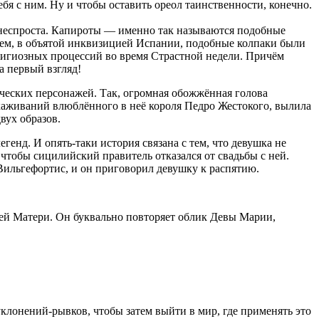
бя с ним. Ну и чтобы оставить ореол таинственности, конечно.
 неспроста. Капироты — именно так называются подобные
тем, в объятой инквизицией Испании, подобные колпаки были
елигиозных процессий во время Страстной недели. Причём
а первый взгляд!
ческих персонажей. Так, огромная обожжённая голова
ухаживаний влюблённого в неё короля Педро Жестокого, вылила
вух образов.
енд. И опять-таки история связана с тем, что девушка не
 чтобы сицилийский правитель отказался от свадьбы с ней.
 Вильгефортис, и он приговорил девушку к распятию.
ей Матери. Он буквально повторяет облик Девы Марии,
уклонений-рывков, чтобы затем выйти в мир, где применять это