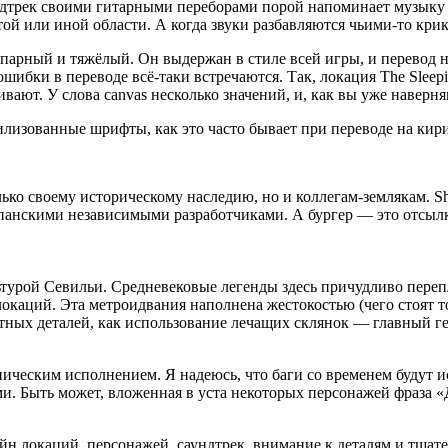
дтрек своими гитарными переборами порой напоминает музыку
й или иной области. А когда звуки разбавляются чьими-то крика
опарный и тяжёлый. Он выдержан в стиле всей игры, и перевод 
 ошибки в переводе всё-таки встречаются. Так, локация The Slee
вают. У слова canvas несколько значений, и, как вы уже наверняк
илизованные шрифты, как это часто бывает при переводе на кир
о своему историческому наследию, но и коллегам-землякам. Shovel
анскими независимыми разработчиками. А бургер — это отсылка 
ьтурой Севильи. Средневековые легенды здесь причудливо переп
локаций. Эта метроидвания наполнена жестокостью (чего стоят 
етных деталей, как использование лечащих склянок — главный ге
ическим исполнением. Я надеюсь, что баги со временем будут ис
ыть может, вложенная в уста некоторых персонажей фраза «Да 
айн локаций, персонажей, саундтрек, внимание к деталям и тщат