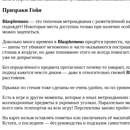
Призраки Гойи
Blasphemous
— это типичная метроидвания с разветвлённой ка
подождёт! Некоторые места доступны только при наличии особ
можно зацепиться.
Довольно много времени в
Blasphemous
придётся провести, пр
— шипы тут убивают мгновенно и часто оказываются пострашн
стоишь в воздухе, но даже понимание этого не всегда помогает
уже не допрыгнешь.
Без определённого предмета протагонист почему-то умирает, ес
подход кажется чем-то диким — даже в относительно свежей
B
расстояния.
Прыжки по стенам тоже сделаны не очень удобно, но по уров
Есть в игре и другие моменты, которые в иных метроидваниях 
коллекционные предметы в укромных уголках. Параллельно мы 
всего пять телепортов на всю игру! Перспектива заново пробе
На карте нельзя оставлять пометки или увеличивать её масштаб
Кстати, о последнем — без руководства и подсказок самостоят