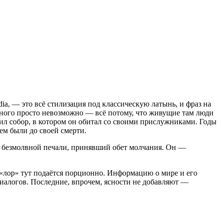
dia, — это всё стилизация под классическую латынь, и фраз на
ежного просто невозможно — всё потому, что живущие там люди
нил собор, в котором он обитал со своими прислужниками. Годы
ем были до своей смерти.
а безмолвной печали, принявший обет молчания. Он —
т, «лор» тут подаётся порционно. Информацию о мире и его
диалогов. Последние, впрочем, ясности не добавляют —