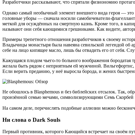
Разработчики рассказывают, что спрятали физиономию протагон
Однако самый необычный элемент внешнего вида героя — это д
головные уборы — сначала носили самобичеватели-флагелланты
меткой для осуждённых на смертную казнь. Кроме того, в кап
называют они себя кающимися грешниками. Как видите, авто
Примеры трепетного отношения разработчиков к своему истори
Владычицы монастыря была навеяна севильской легендой об ар
себе на лицо кипящее масло, лишь бы отвадить его от себя. Слу
Кажущаяся плодом чьего-то больного воображения бородатая тр
желала быть рядом с неприятным ей мужчиной. Вильгефортис, д
Если верить преданию, у неё выросла борода, и жених быстрен
Не обошлось в Blasphemous и без библейских отсылок. Так, 
пронзённой семью мечами, символизирующими Семь Скорбей 
На самом деле, перечислять подобные аллюзии можно бесконечно,
Ни слова о Dark Souls
Первый противник, которого Кающийся встречает на своём пути