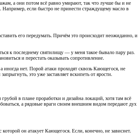
ам, а они потом всё равно умирают, так что лучше бы и не
та. Например, если быстро не принести страждущему масло в
аставить его передумать. Причём это происходит неожиданно, и
аться к последнему святилищу — у меня такое бывало пару раз.
тановиться и перестать оказывать сопротивление.
 а иногда нет. Порой атаки проходят сквозь Кающегося, не
 запрыгнуть, это уже заставляет вскипеть от ярости.
 грубой в плане проработки и дизайна локаций, хотя там всё
боваться, а рядовые враги своим внешним видом передают дух
которой он атакует Кающегося. Если, конечно, не зависнет.