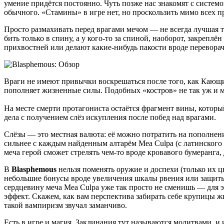
умение придётся постоянно. Чуть позже нас знакомят с систем
обычного. «Стамины» в игре нет, но проскользить мимо всех
Просто размахивать перед врагами мечом — не всегда лучшая
бить только в спину, а у кого-то за спиной, наоборот, закре
прихвостней или делают какие-нибудь пакости вроде перевор
Враги не имеют привычки воскрешаться после того, как Кающи
пополняет жизненные силы. Подобных «костров» не так уж и м
На месте смерти протагониста остаётся фрагмент вины, которы
дела с получением слёз искупления после побед над врагами.
Слёзы — это местная валюта: её можно потратить на пополнен
сильнее с каждым найденным алтарём Mea Culpa (с латинского 
меча герой сможет стрелять чем-то вроде кровавого бумеранга
В
Blasphemous
нельзя поменять оружие и доспехи (только их ц
небольшие бонусы вроде увеличения шкалы рвения или защиты 
сердцевину меча Mea Culpa уже так просто не сменишь — для э
эффект. Скажем, как вам перспектива забирать себе крупицы ж
такой вампиризм звучал заманчиво.
Есть в игре и магия. Заклинания тут называются молитвами, и 