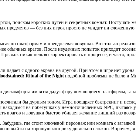
ртой, поиском коротких путей и секретных комнат. Постучать м
ых предметов — без них игрок просто не увидит ни сложенную 
ыгая по платформам и преодолевая ловушки. Вот только реализ
ее обычных врагов. После неудачных попыток приходит осознан
. Прыжок никак нельзя скорректировать в процессе, и часто, пр
ли падает с одного экрана на другой. При этом в игре нет урона
loodstained: Ritual of the Night
подобной проблемы не было и Мир
ню дискомфорта им всем дадут фору ломающиеся платформы, за 
посчитали бы дурным тоном. Игра поощряет бэктрекинг и исслед
находимся на побегушках у немногочисленных NPC, пытаясь уга
гать врагов и ловушки быстро убивает желание лишний раз возвр
. Забудешь, где стоит ключевой персонаж или комната с загадко
ельно выйти на хорошую концовку довольно сложно. Впрочем, хо