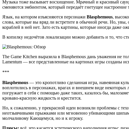
Музыка тоже вызывает восхищение. Мрачный и красивый саун
сменяются эмбиентом, который передаёт гнетущее настроение то
Язык, на котором изъясняются персонажи
Blasphemous
, высок
слова, которые вы вряд ли встретите в обычной речи. Но, увы,
кораблей в ней нет. Зато есть картины, которые иногда даже ожи
В копилку недочётов локализации можно добавить и то, что ст
The Game Kitchen выразила в Blasphemous дань уважения не тольк
Lamentum — все представленные на картинах игры созданы исп
***
Blasphemous
— это кропотливо сделанная игра, навеянная кул
воплотились в персонажах, врагах и внешнем виде некоторых 
погружает в себя с помощью даже таких, казалось бы, малозам
кроваво-красную жидкость и крестится.
Но, к сожалению, у прекрасной идеи возникли проблемы с техн
неотзывчивыми прыжками или мгновенно убивающими шипами. Б
молчаливому Кающемуся, но и к игроку.
Плюсы:
всё, что касается эстетического наполнения игры: диз