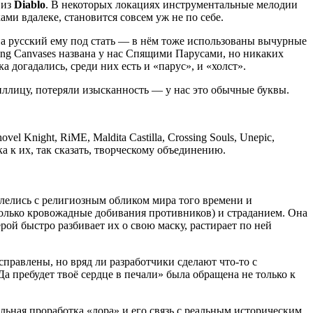
 из
Diablo
. В некоторых локациях инструментальные мелодии
ми вдалеке, становится совсем уж не по себе.
на русский ему под стать — в нём тоже использованы вычурные
ping Canvases названа у нас Спящими Парусами, но никаких
а догадались, среди них есть и «парус», и «холст».
иллицу, потеряли изысканность — у нас это обычные буквы.
 Knight, RiME, Maldita Castilla, Crossing Souls, Unepic,
к их, так сказать, творческому объединению.
лелись с религиозным обликом мира того времени и
только кровожадные добивания противников) и страданием. Она
рой быстро разбивает их о свою маску, растирает по ней
правлены, но вряд ли разработчики сделают что-то с
пребудет твоё сердце в печали» была обращена не только к
ельная проработка «лора» и его связь с реальным историческим