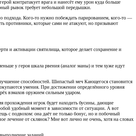
герой контратакует врага и нанесёт ему урон куда больше
орный рывок требует небольшой передышки.
о подхода. Кого-то нужно побеждать парированием, кого-то —
Есть противники, которые сами не атакуют, но призывают
рти и активации святилища, которое делает сохранение и
меньше у героя шкала рвения (аналог маны) и тем хуже идут
 улучшение способностей. Шипастый меч Кающегося становится
й покупаются умения. При достижении определённого уровня
трёх взмахов оружием сильным ударом.
емя прохождения игрок будет находить бусины, дающие
юбой удобный момент в зависимости от ситуации. А вот
щь с подвохом: она даёт не только бонус, но и побочный
е лечение от склянок? Мне вот лично не очень, хотя на словах
а выполнение заданий.