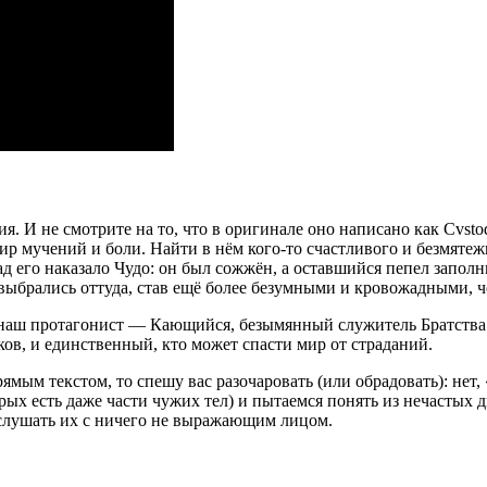
я. И не смотрите на то, что в оригинале оно написано как Cvsto
мир мучений и боли. Найти в нём кого-то счастливого и безмят
ад его наказало Чудо: он был сожжён, а оставшийся пепел запол
выбрались оттуда, став ещё более безумными и кровожадными, ч
ся наш протагонист — Кающийся, безымянный служитель Братств
ов, и единственный, кто может спасти мир от страданий.
прямым текстом, то спешу вас разочаровать (или обрадовать): не
ых есть даже части чужих тел) и пытаемся понять из нечастых 
о слушать их с ничего не выражающим лицом.