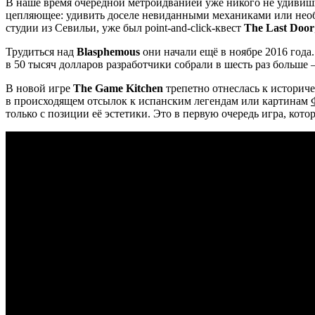
В наше время очередной метроидванией уже никого не удивишь
цепляющее: удивить доселе невиданными механиками или нео
студии из Севильи, уже был point-and-click-квест
The Last Door
Трудиться над
Blasphemous
они начали ещё в ноябре 2016 года.
в 50 тысяч долларов разработчики собрали в шесть раз больш
В новой игре
The Game Kitchen
трепетно отнеслась к историче
в происходящем отсылок к испанским легендам или картинам
только с позиции её эстетики. Это в первую очередь игра, котор