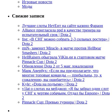
Игровые новости
Моды
Свежие записи
Лучшие слоты НетЕнт на сайте казино Фараон
Alliance пригласила ppd в качестве тренера на
испытательный срок | Dota 2
fng: «В СНГ можно собрать 2-3 сильных ростера» |
Dota 2
rmN- заменит Miracle- в матче против Hellbear
Smashers | Dota 2
HellRaisers обыграла ViKin.gg в стартовом матче
Pinnacle Cup | Dota 2
Обновление Dota 2 от 5 мая: локализация
Марк Авербух: «Если вы предполагаете, что
многие топовые команды — прибыльны, то, к
сожалению, вы ошибаетесь» | Dota 2
Kyle: «Dota на подъеме» | Dota 2
v1lat о слотах на мейджор: «Я бы забрал один слот
у СНГ к чертям собачьим. Отдал бы Европе» | Dota
2
Pinnacle Cup: Превью турнира | Dota 2