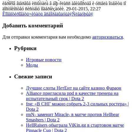
èãðîêîâ âïåðâûå èñïûòàëà â áîþ êëàññ àâèàíîñöåâ è óñïåëà îöåíèòü ïî
äîñòîèíñòâó ñèñòåìó ìîäåðíèçàöèè. 29-01-2015, 22:27
Êîììåíòèðîâàòü
×èòàòü âñå
Ïðåäûäóùàÿ
Ñëåäóþùàÿ
Добавить комментарий
Для отправки комментария вам необходимо
авторизоваться
.
Рубрики
Игровые новости
Моды
Свежие записи
Лучшие слоты НетЕнт на сайте казино Фараон
Alliance пригласила ppd в качестве тренера на
испытательный срок | Dota 2
fng: «В СНГ можно собрать 2-3 сильных ростера» |
Dota 2
rmN- заменит Miracle- в матче против Hellbear
Smashers | Dota 2
HellRaisers обыграла ViKin.gg в стартовом матче
Pinnacle Cup | Dota 2