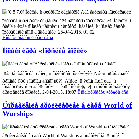
Äâà âàðèàíòà ìîäèôèêàöèè
ïðèöåëà ñ öèôðîâîé ðàçìåòêîé äëÿ óäîáñòâà ïðèöåëèâàíèÿ. Íåêîòîðûì
òàêîé ïðèöåë ïîìîæåò ïîâûñèòü ÷àñòîòó ïîïàäàíèé, è ïîìîæåò âåñòè
ïðèöåëüíûé îãîíü â äâèæåíèè. 25-04-2015, 01:02
Êîììåíòèðîâàòü
×èòàòü âñå
Îíëàéí èãðà «Ìîðñêèå âîëêè»
Èãðà âî ìíîãîì ïîõîæà íà ñâîåãî
ïðåäøåñòâåííèêà  òàíêè, ñ íåêîòîðûìè îòëè÷èÿìè. Ñóòü  ïðîõîæäåíèå
óðîâíåé (ïóò¸ì îáõîäà âñåãî ïîëÿ). Äîñòè÷ü ýòîãî ìîæíî óäà÷íî
ìàíåâðèðóÿ ïî «ëàáèðèíòó» — èãðîâîìó ïîëþ, ïëþñ ïîïóòíî òîðïåäèðóÿ
âðàæåñêèå êîðàáëè. 2-04-2015, 18:07
Êîììåíòèðîâàòü
×èòàòü âñå
Óïðàâëåíèå àðòèëëåðèåé â èãðå World of
Warships
Óïðàâëåíèå
àðòèëëåðèåé â èãðå World of Warships äîñòàòî÷íî íå ïðîñòîé, íî