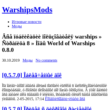
WarshipsMods
Игровые новости
Моды
Âñå ïóáëèêàöèè ïîëüçîâàòåëÿ warships »
Ñòðàíèöà 8 » Ìîäû World of Warships
0.8.0
30.10.2019
Моды
No comments
[0.5.7.0] Îáëåã÷åííûé äîê
Ìîä îáëåã÷åííîãî àíãàðà áîëüøå ïîäõîäèò èãðîêàì ñ ìàëîïðîèçâîäèòåëüíûìè
êîìïüþòåðàìè, ó êîòîðûõ ïîëíîöåííûé äîê ìîæåò òîðìîçèòü. Â ýòîé âåðñèè
âñå äåòàëè äîêà ñâåäåíû ê ìèíèìóìó, îñòàâëåíû òîëüêî ñàìûå íåîáõîäèìûå
ýëåìåíòû. 2-05-2015, 17:14
Êîììåíòèðîâàòü
×èòàòü âñå
[0.5.7.0] Ïðèöåë ñ öèôðîâîé ðàçìåòêîé