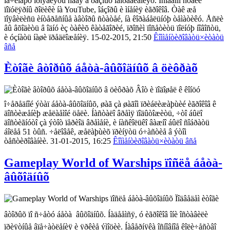
íà÷èíàþò ïðîÿâëÿòü ñåáÿ â ðàçíûõ íàïðàâëåíèÿõ. Îñîáåííî ñòàëè
ïîïóëÿðíû ðîëèêè íà YouTube, îáçîðû è ìíåíèÿ èãðîêîâ. Òàê æå
ïîÿâèëèñü èíòåðåñíûå àâòîðû ñòàòåé, íà êîðàáåëüíóþ òåìàòèêó. Åñëè
âû âõîäèòü â îäíó èç òàêèõ êàòåãîðèé, ïðîñèì ïîñåòèòü ïîëíóþ íîâîñòü,
è óçíàòü íàøè ïðåäëîæåíèÿ. 15-02-2015, 21:50
Êîììåíòèðîâàòü
×èòàòü
âñå
Èòîãè âòîðûõ áåòà-âûõîäíûõ â öèôðàõ
Âîò è ïîäîøåë ê êîíöó
î÷åðåäíîé ýòàï áåòà-âûõîäíûõ, øàã çà øàãîì ïðèáëèæàþùèé èãðîêîâ ê
äîñòèæåíèþ æåëàåìîé öåëè. Íàñòàëî âðåìÿ ïîäûòîæèòü, ÷òî áûëî
äîñòèãíóòî çà ýòîò ïåðèîä âðåìåíè, è íàñêîëüêî âàæíî áûëî ñîáðàòü
áîëåå 51 òûñ. ÷åëîâåê, æåëàþùèõ ïðèíÿòü ó÷àñòèå â ýòîì
òåñòèðîâàíèè. 31-01-2015, 16:25
Êîììåíòèðîâàòü
×èòàòü âñå
Gameplay World of Warships ïîñëå áåòà-
âûõîäíûõ
Ïîäâåäåì èòîãè
âòîðûõ ïî ñ÷åòó áåòà  âûõîäíûõ. Íàäååìñÿ, ó èãðîêîâ îíè îñòàâèëè
ïðèÿòíûå âïå÷àòëåíèÿ è ÿðêèå ýìîöèè. Íàâåðíÿêà îñíîâíîå êîëè÷åñòâî