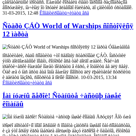
çàíèìàòåëüíûé ïðîöåññ. Êàæäûé êîðàáëü èìååò îãðîìíîå ðàçíîîáðàçíîå
âîîðóæåíèÿ, íà÷èíàÿ îò îðóäèé ãëàâíîãî êàëèáðà, äî çåíèòíûõ óñòàíîâîê.
31-03-2015, 12:48
Êîììåíòèðîâàòü
×èòàòü âñå
Ñòàðò ÇÁÒ World of Warships ñîñòîÿëñÿ
12 ìàðòà
Óâàæàåìûå
ïîñåòèòåëè, ðàäû ñîîáùèòü ÷òî ñåãîäíÿ ñòàðòîâàë ÇÁÒ. Íàñòóïèë
ýòîò äîëãîæäàííûé ìîìåíò, êîòîðûé âñå òàê äîëãî æäàëè. Ñåé÷àñ
ïðàêòè÷åñêè êàæäûé ìîæåò ïîèãðàòü â èãðó, è îöåíèòü åå äëÿ ñåáÿ.
Òàê æå ó íàñ åñòü åùå îäíà âàæíàÿ íîâîñòü äëÿ ëþáèòåëåé ñòðèìèòü
è äåëàòü îáçîðû, ñìîòðèòå â ïîëíîé íîâîñòè. 10-03-2015, 13:34
Êîììåíòèðîâàòü
×èòàòü âñå
Íàì íóæíû ãåðîè! Ñòàíüòå ÷àñòüþ íàøåé
êîìàíäû
Äðóçüÿ! Âîò óæå
ïðîøëî äîñòàòî÷íî ìíîãî âðåìåíè ñ ìîìåíòà çàïóñêà íàøåãî ôàí-ñîîáùåñòâà,
è çà ýòî âðåìÿ èãðà íàáðàëà áîëüøóþ áàçó èãðîêîâ è ôàíàòîâ, êîòîðûå