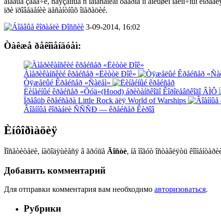
áîåâûå çàäà÷è, ñâÿçàííûå ñ íàíåñåíèåì óäàðîâ ïî áîëüøèì îäèíî÷íûì êîðàá
ïðè ïðîâåäåíèè äåñàíòíûõ îïåðàöèé.
3-09-2014, 16:02
Òàêæå ðåêîìåíäóåì:
Àìåðèêàíñêèé êðåéñåð «Ëèòòë Ðîê»
Òÿæåëûé Êðåéñåð «Ñàëåì»
Ëèíåéíûé êðåéñåð «Õóä»(Hood) áðèòàíñêîãî Êîðîëåâñêîãî ÂÌÔ
Ïðåâüþ êðåéñåðà Little Rock äëÿ World of Warships
Âîåííûå êîðàáëè ÑÑÑÐ — êðåéñåð Êèðîâ
Èíôîðìàöèÿ
Ïîñåòèòåëè, íàõîäÿùèåñÿ â ãðóïïå
Ãîñòè
, íå ìîãóò îñòàâëÿòü êîììåíòàðè
Добавить комментарий
Для отправки комментария вам необходимо
авторизоваться
.
Рубрики