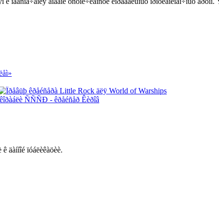
ëÿì è îáåñïå÷åíèÿ áîåâîé óñòîé÷èâîñòè êîðàáåëüíûõ ïðîòèâîëîäî÷íûõ ãðóïï.
è ê äàííîé ïóáëèêàöèè.