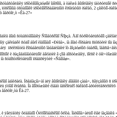
îñóùåñòâëåíèÿ ïðîòèâîâîçäóøíîé îáîðîíû, à òàêæå âûïîëíåíèÿ ïàòðóëüíîé 
 ïóñêîâûå óñòàíîâêè ïðîòèâîêîðàáåëüíûõ êðûëàòûõ ðàêåò, 2 çåíèòíî-ðàêå
ÿåò âåðòîë¸ò «Êà-27»
ñëåäíèå ãîäû ñóùåñòâîâàíèÿ Ñîâåòñêîãî Ñîþçà. Åãî ñòðîèòåëüñòâîì çàíè
ÿ çàêëàäêè ñóäíî áûëî èìåíîâàíî «Ðèãà», íà âîäó êîðàáëü ñïóñòèëè ïîä íà
  ïðèêðûòèå êîðàáåëüíûõ îáúåäèíåíèé îò âîçäóøíûõ óäàðîâ, îáåñïå÷åíèå
òîíîñíîé è ðàçâåäûâàòåëüíîé àâèàöèè â çîíå äîñòèæåíèÿ, ïîèñê è óíè÷òîæåí
å íà ñóäîñòðîèòåëüíîì ïðåäïðèÿòèè «Ñåâìàø».
ãî àäìèðàëà. Ïðåäíàçíà÷åí äëÿ âûïîëíåíèÿ áîåâûõ çàäà÷, ñâÿçàííûõ ñ ïðîòèâ
ëü ýòîãî êëàññà. Íà âîîðóæåíèè èìååò íåñêîëüêî ðàêåòíî-àðòèëëåðèéñêèõ ê
à âåðòîë¸òà Êà-27.
è ÿâëÿåòñÿ ôëàãìàíîì Òèõîîêåàíñêîãî ôëîòà. Ïåðâîíà÷àëüíî èìåë íàçâàíèå