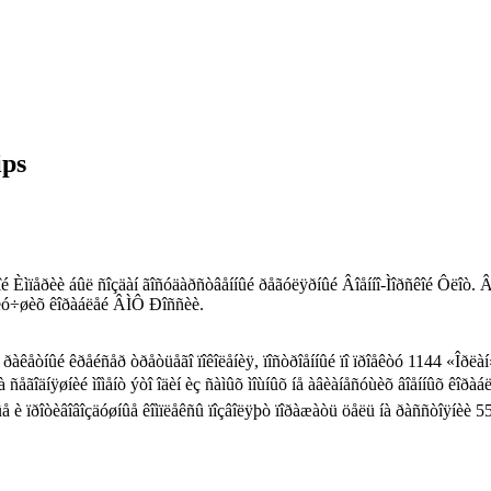
ips
é Èìïåðèè áûë ñîçäàí ãîñóäàðñòâåííûé ðåãóëÿðíûé Âîåííî-Ìîðñêîé Ôëîò. Â
5 ëó÷øèõ êîðàáëåé ÂÌÔ Ðîññèè.
êåòíûé êðåéñåð òðåòüåãî ïîêîëåíèÿ, ïîñòðîåííûé ïî ïðîåêòó 1144 «Îðëàí»
ñåãîäíÿøíèé ìîìåíò ýòî îäèí èç ñàìûõ ìîùíûõ íå àâèàíåñóùèõ âîåííûõ êîðàá
å è ïðîòèâîâîçäóøíûå êîìïëåêñû ïîçâîëÿþò ïîðàæàòü öåëü íà ðàññòîÿíèè 55