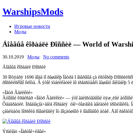
WarshipsMods
Игровые новости
Моды
Áîåâûå êîðàáëè Ðîññèè — World of Warsh
30.10.2019
Моды
No comments
Áîåâûå êîðàáëè Ðîññèè
30 îêòÿáðÿ 1696 ãîäà ïî ðåøåíèþ Ïåòðà I âïåðâûå çà èñòîðèþ Ðîññèéñêî
ðîññèéñêîãî ôëîòà. Â ýòîé ïóáëèêàöèè ìû ïðåäñòàâèì âàøåìó âíèìàíèþ 
«Ïåòð Âåëèêèé»
Àòîìíûé êðåéñåð «Ïåòð Âåëèêèé» — ýòî åäèíñòâåííûé òÿæ¸ëûé àòîìíûé ðà
Ôåäåðàöèè. Ïðåäíàçíà÷åíèå êîðàáëÿ  óíè÷òîæåíèå àâèàöèè ïðîòèâíèêà. Íà 
çàùèùàòü ìîðñêèå ñîåäèíåíèÿ îò âîçäóøíûõ è ïîäâîäíûõ àòàê. Åãî ðàêåòíû
Ýñìèíåö «Íàñòîé÷èâûé»