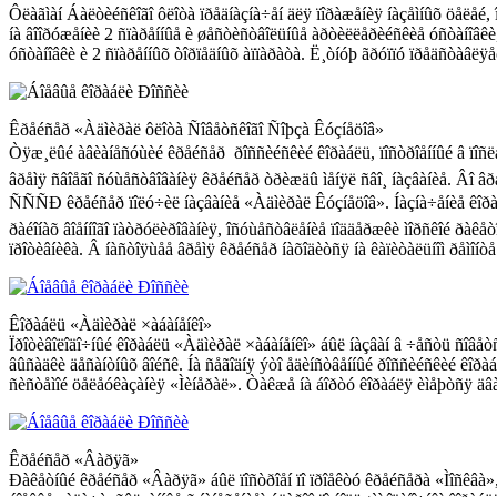
Ôëàãìàí Áàëòèéñêîãî ôëîòà ïðåäíàçíà÷åí äëÿ ïîðàæåíèÿ íàçåìíûõ öåëåé, 
íà âîîðóæåíèè 2 ñïàðåííûå è øåñòèñòâîëüíûå àðòèëëåðèéñêèå óñòàíîâêè,
óñòàíîâêè è 2 ñïàðåííûõ òîðïåäíûõ àïïàðàòà. Ë¸òíóþ ãðóïïó ïðåäñòàâë
Êðåéñåð «Àäìèðàë ôëîòà Ñîâåòñêîãî Ñîþçà Êóçíåöîâ»
Òÿæ¸ëûé àâèàíåñóùèé êðåéñåð  ðîññèéñêèé êîðàáëü, ïîñòðîåííûé â ïî
âðåìÿ ñâîåãî ñóùåñòâîâàíèÿ êðåéñåð òðèæäû ìåíÿë ñâî¸ íàçâàíèå. Âî âðåì
ÑÑÑÐ êðåéñåð ïîëó÷èë íàçâàíèå «Àäìèðàë Êóçíåöîâ». Íàçíà÷åíèå êîðàáëÿ
ðàéîíàõ âîåííîãî ïàòðóëèðîâàíèÿ, îñóùåñòâëåíèå ïîääåðæêè ìîðñêîé ðàêå
ïðîòèâíèêà. Â íàñòîÿùåå âðåìÿ êðåéñåð íàõîäèòñÿ íà êàïèòàëüíîì ðåìîíò
Êîðàáëü «Àäìèðàë ×àáàíåíêî»
Ïðîòèâîëîäî÷íûé êîðàáëü «Àäìèðàë ×àáàíåíêî» áûë íàçâàí â ÷åñòü ñîâåòñêî
âûñàäêè äåñàíòíûõ âîéñê. Íà ñåãîäíÿ ýòî åäèíñòâåííûé ðîññèéñêèé êîðàá
ñèñòåìîé öåëåóêàçàíèÿ «Ìèíåðàë». Òàêæå íà áîðòó êîðàáëÿ èìåþòñÿ äâ
Êðåéñåð «Âàðÿã»
Ðàêåòíûé êðåéñåð «Âàðÿã» áûë ïîñòðîåí ïî ïðîåêòó êðåéñåðà «Ìîñêâà», 