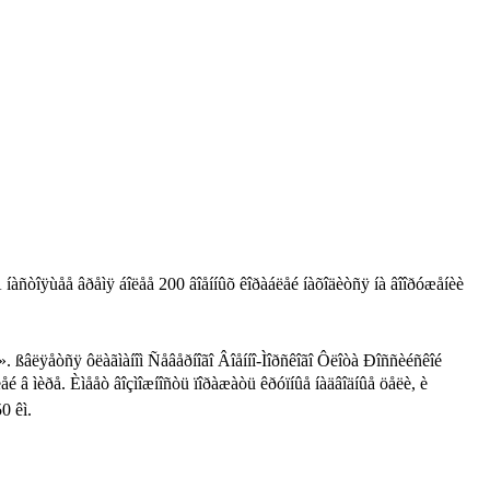
 íàñòîÿùåå âðåìÿ áîëåå 200 âîåííûõ êîðàáëåé íàõîäèòñÿ íà âîîðóæåíèè
. ßâëÿåòñÿ ôëàãìàíîì Ñåâåðíîãî Âîåííî-Ìîðñêîãî Ôëîòà Ðîññèéñêîé
ëåé â ìèðå. Èìååò âîçìîæíîñòü ïîðàæàòü êðóïíûå íàäâîäíûå öåëè, è
0 êì.