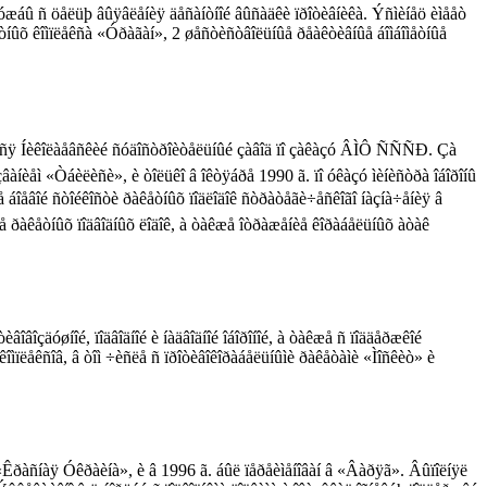
ñëóæáû ñ öåëüþ âûÿâëåíèÿ äåñàíòíîé âûñàäêè ïðîòèâíèêà. Ýñìèíåö èìååò
òíûõ êîìïëåêñà «Óðàãàí», 2 øåñòèñòâîëüíûå ðåàêòèâíûå áîìáîìåòíûå
ìàëñÿ Íèêîëàåâñêèé ñóäîñòðîèòåëüíûé çàâîä ïî çàêàçó ÂÌÔ ÑÑÑÐ. Çà
çâàíèåì «Òáèëèñè», è òîëüêî â îêòÿáðå 1990 ã. ïî óêàçó ìèíèñòðà îáîðîíû
 áîåâîé ñòîéêîñòè ðàêåòíûõ ïîäëîäîê ñòðàòåãè÷åñêîãî íàçíà÷åíèÿ â
èå ðàêåòíûõ ïîäâîäíûõ ëîäîê, à òàêæå îòðàæåíèå êîðàáåëüíûõ àòàê
îâîçäóøíîé, ïîäâîäíîé è íàäâîäíîé îáîðîíîé, à òàêæå ñ ïîääåðæêîé
îìïëåêñîâ, â òîì ÷èñëå ñ ïðîòèâîêîðàáåëüíûìè ðàêåòàìè «Ìîñêèò» è
 «Êðàñíàÿ Óêðàèíà», è â 1996 ã. áûë ïåðåèìåíîâàí â «Âàðÿã». Âûïîëíÿë