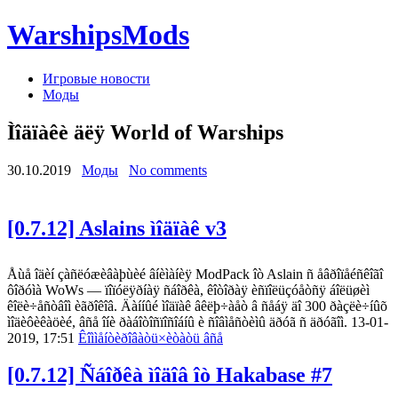
WarshipsMods
Игровые новости
Моды
Ìîäïàêè äëÿ World of Warships
30.10.2019
Моды
No comments
[0.7.12] Aslains ìîäïàê v3
Åùå îäèí çàñëóæèâàþùèé âíèìàíèÿ ModPack îò Aslain ñ åâðîïåéñêîãî
ôîðóìà WoWs — ïîïóëÿðíàÿ ñáîðêà, êîòîðàÿ èñïîëüçóåòñÿ áîëüøèì
êîëè÷åñòâîì èãðîêîâ. Äàííûé ìîäïàê âêëþ÷àåò â ñåáÿ äî 300 ðàçëè÷íûõ
ìîäèôèêàöèé, âñå îíè ðàáîòîñïîñîáíû è ñîâìåñòèìû äðóã ñ äðóãîì. 13-01-
2019, 17:51
Êîììåíòèðîâàòü
×èòàòü âñå
[0.7.12] Ñáîðêà ìîäîâ îò Hakabase #7