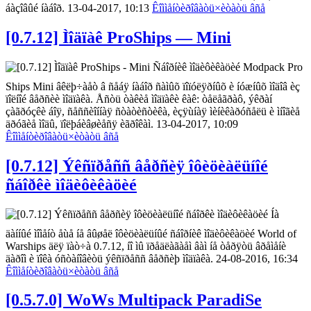
áàçîâûé íàáîð. 13-04-2017, 10:13
Êîììåíòèðîâàòü
×èòàòü âñå
[0.7.12] Ìîäïàê ProShips — Mini
Ñáîðíèê ìîäèôèêàöèé Modpack Pro
Ships Mini âêëþ÷àåò â ñåáÿ íàáîð ñàìûõ ïîïóëÿðíûõ è íóæíûõ ìîäîâ èç
ïîëíîé âåðñèè ìîäïàêà. Åñòü òàêèå ìîäïàêè êàê: òåëåãðàô, ýêðàí
çàãðóçêè áîÿ, ñåññèîííàÿ ñòàòèñòèêà, èçÿùíàÿ ìèíèêàðóñåëü è ìíîãèå
äðóãèå ìîäû, ïîëþáèâøèåñÿ èãðîêàì. 13-04-2017, 10:09
Êîììåíòèðîâàòü
×èòàòü âñå
[0.7.12] Ýêñïðåññ âåðñèÿ îôèöèàëüíîé
ñáîðêè ìîäèôèêàöèé
Íà
äàííûé ìîìåíò åùå íå âûøåë îôèöèàëüíûé ñáîðíèê ìîäèôèêàöèé World of
Warships äëÿ ïàò÷à 0.7.12, íî ìû ïðåäëàãàåì âàì íå òåðÿòü âðåìåíè
äàðîì è ïîêà óñòàíîâèòü ýêñïðåññ âåðñèþ ìîäïàêà. 24-08-2016, 16:34
Êîììåíòèðîâàòü
×èòàòü âñå
[0.5.7.0] WoWs Multipack ParadiSe