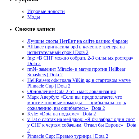
Игровые новости
Моды
Свежие записи
Лучшие слоты НетЕнт на сайте казино Фараон
Alliance пригласила ppd в качестве тренера на
испытательный срок | Dota 2
fng: «В СНГ можно собрать 2-3 сильных ростера» |
Dota 2
rmN- заменит Miracle- в матче против Hellbear
Smashers | Dota 2
HellRaisers обыграла ViKin.gg в стартовом матче
Pinnacle Cup | Dota 2
Обновление Dota 2 от 5 мая: локализация
Марк Авербух: «Если вы предполагаете, что
многие топовые команды — прибыльны, то, к
сожалению, вы ошибаетесь» | Dota 2
Kyle: «Dota на подъеме» | Dota 2
v1lat о слотах на мейджор: «Я бы забрал один слот
у СНГ к чертям собачьим. Отдал бы Европе» | Dota
2
Pinnacle Cup: Превью турнира | Dota 2