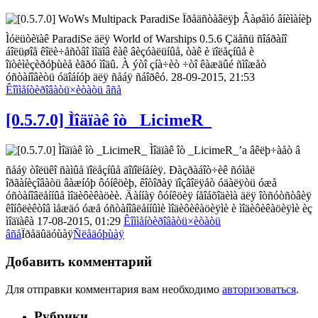
Ïðåäñòàâëÿþ Âàøåìó âíèìàíèþ
Ìóëüòèïàê ParadiSe äëÿ World of Warships 0.5.6 Çäåñü ñîáðàíî
áîëüøîå êîëè÷åñòâî ìîäîâ êàê âèçóàëüíûå, òàê è ïîëåçíûå è
îïòèìèçèðóþùèå èãðó ìîäû. À ýòî çíà÷èò ÷òî êàæäûé ñìîæåò
óñòàíîâèòü óäîáíóþ äëÿ ñåáÿ ñáîðêó. 28-09-2015, 21:53
Êîììåíòèðîâàòü
×èòàòü âñå
[0.5.7.0] Ìîäïàê îò _LicimeR_
Ìîäïàê îò _LicimeR_’a âêëþ÷àåò â
ñåáÿ òîëüêî ñàìûå ïîëåçíûå äîïîëíåíèÿ. Ðàçðàáîò÷èê ñóìåë
îðãàíèçîâàòü âàæíóþ ôóíêöèþ, êîòîðàÿ ïîçâîëÿåò óäàëÿòü óæå
óñòàíîâëåííûå ìîäèôèêàöèè. Äàííàÿ ôóíêöèÿ íåîáõîäèìà äëÿ îòñóòñòâèÿ
êîíôëèêòîâ ìåæäó óæå óñòàíîâëåííûìè ìîäèôèêàöèÿìè è ìîäèôèêàöèÿìè èç
ìîäïàêà 17-08-2015, 01:29
Êîììåíòèðîâàòü
×èòàòü
âñå
Ïðåäûäóùàÿ
Ñëåäóþùàÿ
Добавить комментарий
Для отправки комментария вам необходимо
авторизоваться
.
Рубрики