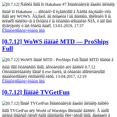
Ïðåäñòàâëÿåì âàøåìó âíèìàíèþ
ìîäïàê îò Hakabase — äîñòàòî÷íî èçâåñòíîãî â Åâðîïå ðàçðàáîò÷èêà
ìîäîâ äëÿ WOWS. Âîçìîæíî, âû ñëûøèòå î íåì âïåðâûå, ïîñêîëüêó îí íå
ñëèøêîì ðàñêðó÷åí â Ðóíåòå è íà èíòåðíåò-ïëîùàäêàõ ÑÍÃ, è åãî ìîäû
ïîÿâëÿþòñÿ ó íàñ êðàéíå ðåäêî. 13-01-2019, 17:37
Êîììåíòèðîâàòü
×èòàòü âñå
[0.7.12] WoWS ìîäïàê MTD — ProShips
Full
Ìîäïàê MTD ñîáðàë â
ñåáå ìíîãî èíòåðåñíûõ ìîäîâ, àêòóàëüíûõ äëÿ âåðñèè 0.7.12
Óñòàíàâëèâàåòñÿ ìîäïàê ñ exe ôàéëà, íå òðåáóåò äîïîëíèòåëüíîãî
ðåäàêòèðîâàíèÿ èñõîäíèêîâ èãðû. 13-04-2017, 12:19
Êîììåíòèðîâàòü
×èòàòü âñå
[0.7.12] Ìîäïàê TVGetFun
Ïðåäñòàâëÿåì âàøåìó âíèìàíèþ ñáîðêó
ìîäîâ TVGetFun äëÿ World of Warships ïîñëåäíåé âåðñèè. Â äàííîì
ïàêåòå ïîäîáðàíî òîëüêî ñàìîå íåîáõîäèìîå êîëè÷åñòâî ìîäîâ, âîøåäøèõ â