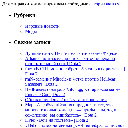
Для отправки комментария вам необходимо
авторизоваться
.
Рубрики
Игровые новости
Моды
Свежие записи
Лучшие слоты НетЕнт на сайте казино Фараон
Alliance пригласила ppd в качестве тренера на
испытательный срок | Dota 2
fng: «В СНГ можно собрать 2-3 сильных ростера» |
Dota 2
rmN- заменит Miracle- в матче против Hellbear
Smashers | Dota 2
HellRaisers обыграла ViKin.gg в стартовом матче
Pinnacle Cup | Dota 2
Обновление Dota 2 от 5 мая: локализация
Марк Авербух: «Если вы предполагаете, что
многие топовые команды — прибыльны, то, к
сожалению, вы ошибаетесь» | Dota 2
Kyle: «Dota на подъеме» | Dota 2
v1lat о слотах на мейджор: «Я бы забрал один слот