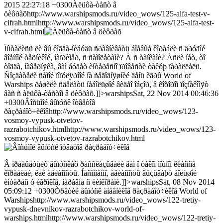
2015 22:27:18 +0300Àëüôà-òåñò â
öèôðàõhttp://www.warshipsmods.ru/video_wows/125-alfa-test-v-
cifrah.htmlhttp://www.warshipsmods.ru/video_wows/125-alfa-test-
v-cifrah.html
Ïûòàëèñü ëè âû êîãäà-íèáóäü ñðàâíèâàòü áîåâûå êîðàáëè ñ äðóãîé
âîåííîé òåõíèêîé, íàïðèìåð, ñ ñàìîëåòàìè? À ñ òàíêàìè? Åñëè íåò, òî
òîãäà, íàâåðíÿêà, âàì áóäåò èíòåðåñíî ïðîâåñòè òàêóþ ïàðàëëåëü.
Ñîçäàòåëè ñàìîé ïîïóëÿðíîé íà ñåãîäíÿøíèé äåíü èãðû World of
Warships ðåøèëè ñäåëàòü íåáîëüøîé âèäåî îáçîð, â êîòîðîì ïîçíàêîìÿò
âàñ ñ àëüôà-òåñòîì â öèôðàõ.]]>warshipsSat, 22 Nov 2014 00:46:36
+0300Âîñüìîé âûïóñê îòâåòîâ
ðàçðàáîò÷èêîâhttp://www.warshipsmods.ru/video_wows/123-
vosmoy-vypusk-otvetov-
razrabotchikov.htmlhttp://www.warshipsmods.ru/video_wows/123-
vosmoy-vypusk-otvetov-razrabotchikov.html
Â ïðåäûäóùèõ âûïóñêàõ ðàññêàçûâàëè âàì î òàêîì ìîùíîì êëàññå
êîðàáëåé, êàê àâèàíîñöû. Íåñîìíåííî, àâèàíîñöû âûçûâàþò áîëüøîé
èíòåðåñ ó èãðîêîâ, íàðàâíå ñ ëèíêîðàìè.]]>warshipsSat, 08 Nov 2014
05:09:12 +0300Òðåòèé âûïóñê äíåâíèêîâ ðàçðàáîò÷èêîâ World of
Warshipshttp://www.warshipsmods.ru/video_wows/122-tretiy-
vypusk-dnevnikov-razrabotchikov-world-of-
warships.htmlhttp://www.warshipsmods.ru/video_wows/122-tretiy-