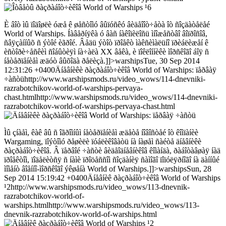
È âîò ìû ïîäîøëè óæå ê øåñòîìó âûïóñêó âèäåîîò÷åòà îò ñîçäàòåëåé
World of Warships. Íàâåðíÿêà ó âàñ íàêîïèëîñü ìíîæåñòâî âîïðîñîâ,
ñâÿçàííûõ ñ ýòîé èãðîé. Âåäü ýòîò ïðîåêò ìàêñèìàëüíî ïðèáëèæåí ê
èñòîðè÷åñêèì ñîáûòèÿì íà÷àëà XX âåêà, è ïîêëîííèêè ìîðñêîãî áîÿ ñ
íåòåðïåíèåì æäóò âûõîäà ðåëèçà.]]>warshipsTue, 30 Sep 2014
12:31:26 +0400Äíåâíèêè ðàçðàáîò÷èêîâ World of Warships: ïåðâàÿ
÷àñòühttp://www.warshipsmods.ru/video_wows/114-dnevniki-
razrabotchikov-world-of-warships-pervaya-
chast.htmlhttp://www.warshipsmods.ru/video_wows/114-dnevniki-
razrabotchikov-world-of-warships-pervaya-chast.html
Ìû çíàåì, êàê âû ñ îãðîìíûì íåòåðïåíèåì æäåòå íîâîñòåé îò êîìïàíèè
Wargaming, ïîýòîìó ðåøèëè ïóáëèêîâàòü íà íàøåì ñàéòå äíåâíèêè
ðàçðàáîò÷èêîâ. Â ïåðâîé ÷àñòè âèäåîäíåâíèêîâ êîìàíäà, ðàáîòàâøàÿ íàä
ïðîåêòîì, ïîäåëèòñÿ ñ íàìè ïðîöåññîì ñîçäàíèÿ ñàìîãî ïîïóëÿðíîãî íà äàííûé
ìîìåíò âîåííî-ìîðñêîãî ýêøåíà World of Warships.]]>warshipsSun, 28
Sep 2014 15:19:42 +0400Äíåâíèê ðàçðàáîò÷èêîâ World of Warships
¹2http://www.warshipsmods.ru/video_wows/113-dnevnik-
razrabotchikov-world-of-
warships.htmlhttp://www.warshipsmods.ru/video_wows/113-
dnevnik-razrabotchikov-world-of-warships.html