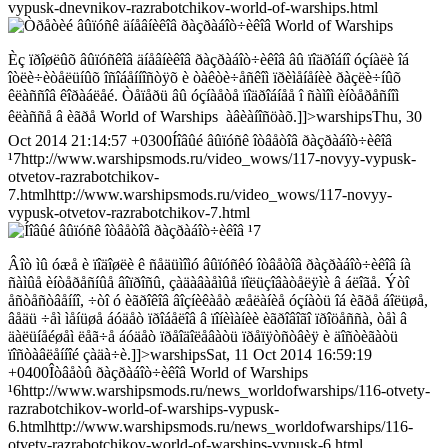
vypusk-dnevnikov-razrabotchikov-world-of-warships.html
Èç ïðîøëûõ âûïóñêîâ äíåâíèêîâ ðàçðàáîò÷èêîâ âû ïîäðîáíî óçíàëè îá
îòëè÷èòåëüíûõ îñîáåííîñòÿõ è òàêòè÷åñêîì ïðèìåíåíèè ðàçëè÷íûõ
êëàññîâ êîðàáëåé. Òåïåðü âû óçíàåòå ïîäðîáíåå î ñàìîì èíòåðåñíîì
êëàññå â èãðå World of Warships  àâèàíîñöàõ.]]>warshipsThu, 30
Oct 2014 21:14:57 +0300Íîâûé âûïóñê îòâåòîâ ðàçðàáîò÷èêîâ
¹7http://www.warshipsmods.ru/video_wows/117-novyy-vypusk-
otvetov-razrabotchikov-
7.htmlhttp://www.warshipsmods.ru/video_wows/117-novyy-
vypusk-otvetov-razrabotchikov-7.html
Âîò ìû óæå è ïîäîøëè ê ñåäüìîìó âûïóñêó îòâåòîâ ðàçðàáîò÷èêîâ íà
ñàìûå èíòåðåñíûå âîïðîñû, çàäàâàåìûå ïîëüçîâàòåëÿìè â áëîãå. Ýòî
åñòåñòâåííî, ÷òî ó èãðîêîâ âîçíèêàåò æåëàíèå óçíàòü îá èãðå áîëüøå,
âåäü ÷åì ìåíüøå áóäåò ïðîáåëîâ â ïîíèìàíèè èãðîâîãî ïðîöåññà, òåì â
äàëüíåéøåì ëåã÷å áóäåò ïðåîäîëåâàòü ïðåïÿòñòâèÿ è äîñòèãàòü
ïîñòàâëåííîé çàäà÷è.]]>warshipsSat, 11 Oct 2014 16:59:19
+0400Îòâåòû ðàçðàáîò÷èêîâ World of Warships
¹6http://www.warshipsmods.ru/news_worldofwarships/116-otvety-
razrabotchikov-world-of-warships-vypusk-
6.htmlhttp://www.warshipsmods.ru/news_worldofwarships/116-
otvety-razrabotchikov-world-of-warships-vypusk-6.html