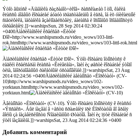
Ýòîò âûïóñê «Äíåâíèêà ðàçðàáîò÷èêîâ» ðàññêàæåò î òîì, êàêèå
êëàññû áîåâûõ êîðàáëåé áóäóò ïðåäñòàâëåíû â èãðå, îá èõ óíèêàëüíîé
ñïåöèôèêå, ìåõàíèêå âçàèìîäåéñòâèÿ, áàëàíñå è îñíîâíûõ îñîáåííîñòÿõ
óïðàâëåíèÿ.]]>warshipsSun, 28 Sep 2014 02:30:24
+0400Àìåðèêàíñêèé êðåéñåð «Ëèòòë
Ðîê»http://www.warshipsmods.ru/video_wows/103-littl-
rok.htmlhttp://www.warshipsmods.ru/video_wows/103-littl-rok.html
Àìåðèêàíñêèé êðåéñåð «Ëèòòë Ðîê». Ýòîò êîðàáëü îòíîñèòñÿ ê
ëåãêèì êðåéñåðàì êëàññà «Êëèâëåíä», îäèí èç øåñòè êîðàáëåé ýòîãî
òèïà, îáîðóäîâàííûõ ðàêåòíûìè óñòàíîâêàìè.]]>warshipsSat, 23 Aug
2014 02:24:56 +0400Àìåðèêàíñêèé àâèàíîñåö «Éîðêòàóí» (CV-
10)http://www.warshipsmods.ru/video_wows/102-
yorktaun.htmlhttp://www.warshipsmods.ru/video_wows/102-
yorktaun.html
Àâèàíîñåö «Éîðêòàóí» (CV-10). Ýòîò êîðàáëü îòíîñèòñÿ ê êëàññó
«Ýññåêñ». Áûë íàçâàí â ÷åñòü ñðàæåíèÿ ïðè Éîðêòàóíå âî âðåìÿ
âîéíû çà íåçàâèñèìîñòü Ñîåäèíåííûõ Øòàòîâ. Îäèí èç ïÿòè êîðàáëåé ñ
ýòèì íàçâàíèåì.]]>warshipsSat, 23 Aug 2014 02:24:36 +0400
Добавить комментарий