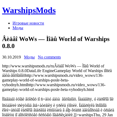
WarshipsMods
Игровые новости
Моды
Âèäåî WoWs — Ìîäû World of Warships
0.8.0
30.10.2019
Моды
No comments
http://www.warshipsmods.ru/ruÂèäåî WoWs — Ìîäû World of
Warships 0.8.0DataLife EngineGameplay World of Warships ïîñëå
áåòà-âûõîäíûõhttp://www.warshipsmods.ru/video_wows/136-
gameplay-world-of-warships-posle-beta-
vyhodnyh.htmlhttp://www.warshipsmods.ru/video_wows/136-
gameplay-world-of-warships-posle-beta-vyhodnyh.html
Ïîäâåäåì èòîãè âòîðûõ ïî ñ÷åòó áåòà  âûõîäíûõ. Íàäååìñÿ, ó èãðîêîâ îíè
îñòàâèëè ïðèÿòíûå âïå÷àòëåíèÿ è ÿðêèå ýìîöèè. Íàâåðíÿêà îñíîâíîå
êîëè÷åñòâî èãðîêîâ âïåðâûå èñïûòàëà â áîþ êëàññ àâèàíîñöåâ è óñïåëà
îöåíèòü ïî äîñòîèíñòâó ñèñòåìó ìîäåðíèçàöèè.]]>warshipsThu, 29 Jan