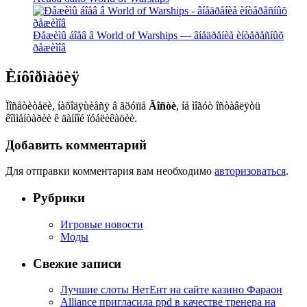
Ðåæèìû áîåâ â World of Warships — âíåäðåíèå èíòåðåñíûõ
ðåæèìîâ
Èíôîðìàöèÿ
Ïîñåòèòåëè, íàõîäÿùèåñÿ â ãðóïïå
Ãîñòè
, íå ìîãóò îñòàâëÿòü
êîììåíòàðèè ê äàííîé ïóáëèêàöèè.
Добавить комментарий
Для отправки комментария вам необходимо
авторизоваться
.
Рубрики
Игровые новости
Моды
Свежие записи
Лучшие слоты НетЕнт на сайте казино Фараон
Alliance пригласила ppd в качестве тренера на