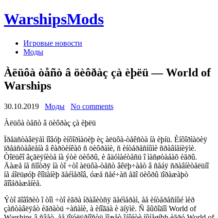
WarshipsMods
Игровые новости
Моды
Àëüôà òåñò â öèôðàç çà èþëü — World of
Warships
30.10.2019
Моды
No comments
Àëüôà òåñò â öèôðàç çà èþëü
Ïðåäñòàâëÿåì íîâóþ èíôîðìàöèþ èç àëüôà-òåêñòà íà èþíü. Èíôîðìàöèÿ
ïðåäñòàâëåíà â êàðòèíêàõ ñ öèôðàìè, ñ èíòåðåñíûìè ñðàâíåíèÿìè.
Òîëüêî âçãëÿíèòå íà ýòè öèôðû, è âäóìàéòåñü î ìàñøòàáàõ èãðû.
Äàæå íå ñìîòðÿ íà òî ÷òî àëüôà-òåñò âêëþ÷àåò â ñåáÿ ñðàâíèòåëüíî
íå áîëüøóþ êîìïàíèþ ãåéìåðîâ, óæå ñåé÷àñ åãî öèôðû ïîðàæàþò
âîîáðàæåíèå.
Ýòî ãîâîðèò î òîì ÷òî èãðà íðàâèòñÿ ãåéìåðàì, åå èíòåðåñíûé ìèð
çàñòàâëÿåò èãðàòü ÷àñàìè, à èíîãäà è äíÿìè. Ñ âûõîäîì World of
Warships â ñâåò, åå ïîïóëÿðíîñòü ìîæåò îáîéòè íûíåøíþþ èãðó World of