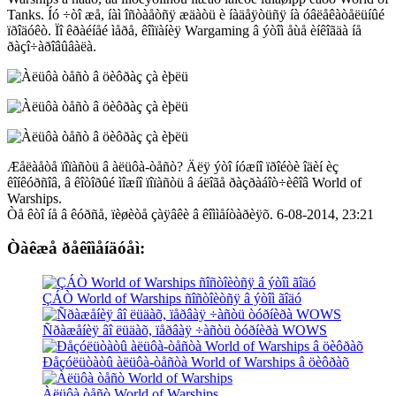
Tanks. Íó ÷òî æå, íàì îñòàåòñÿ æäàòü è íàäåÿòüñÿ íà óâëåêàòåëüíûé
ïðîäóêò. Ïî êðàéíåé ìåðå, êîìïàíèÿ Wargaming â ýòîì åùå èíêîãäà íå
ðàçî÷àðîâûâàëà.
Æåëàåòå ïîïàñòü â àëüôà-òåñò? Äëÿ ýòî íóæíî ïðîéòè îäèí èç
êîíêóðñîâ, â êîòîðûé ìîæíî ïîïàñòü â áëîãå ðàçðàáîò÷èêîâ World of
Warships.
Òå êòî íå â êóðñå, ïèøèòå çàÿâêè â êîììåíòàðèÿõ. 6-08-2014, 23:21
Òàêæå ðåêîìåíäóåì:
ÇÁÒ World of Warships ñîñòîèòñÿ â ýòîì ãîäó
Ñðàæåíèÿ âî ëüäàõ, ïåðâàÿ ÷àñòü òóðíèðà WOWS
Ðåçóëüòàòû àëüôà-òåñòà World of Warships â öèôðàõ
Àëüôà òåñò World of Warships