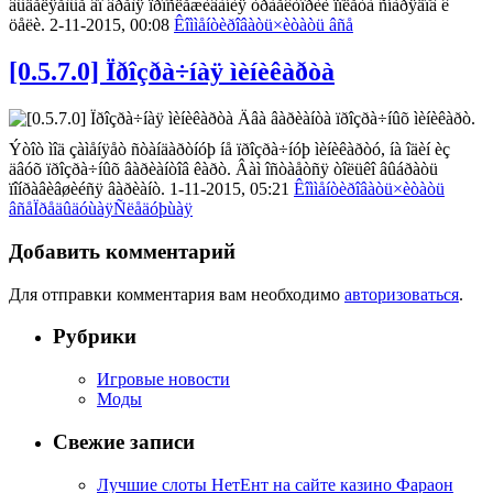
âûäåëÿåìûå âî âðåìÿ ïðîñëåæèâàíèÿ òðàåêòîðèè ïîëåòà ñíàðÿäîâ ê
öåëè. 2-11-2015, 00:08
Êîììåíòèðîâàòü
×èòàòü âñå
[0.5.7.0] Ïðîçðà÷íàÿ ìèíèêàðòà
Äâà âàðèàíòà ïðîçðà÷íûõ ìèíèêàðò.
Ýòîò ìîä çàìåíÿåò ñòàíäàðòíóþ íå ïðîçðà÷íóþ ìèíèêàðòó, íà îäèí èç
äâóõ ïðîçðà÷íûõ âàðèàíòîâ êàðò. Âàì îñòàåòñÿ òîëüêî âûáðàòü
ïîíðàâèâøèéñÿ âàðèàíò. 1-11-2015, 05:21
Êîììåíòèðîâàòü
×èòàòü
âñå
Ïðåäûäóùàÿ
Ñëåäóþùàÿ
Добавить комментарий
Для отправки комментария вам необходимо
авторизоваться
.
Рубрики
Игровые новости
Моды
Свежие записи
Лучшие слоты НетЕнт на сайте казино Фараон