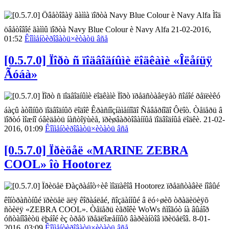
Ìîä
öâåòîâîé ãàììû ïîðòà Navy Blue Colour è Navy Alfa 21-02-2016,
01:52
Êîììåíòèðîâàòü
×èòàòü âñå
[0.5.7.0] Ïîðò ñ ïîäâîäíûìè ëîäêàìè «Îëåíüÿ
Ãóáà»
Ïîðò ïðåäñòàâëÿåò ñîáîé ðåïëèêó
áàçû àòîìíûõ ïîäâîäíûõ ëîäîê Êðàñíîçíàìåííîãî Ñåâåðíîãî Ôëîò. Òåïåðü â
ïîðòó ìîæíî óâèäåòü íàñòîÿùèå, ïðèøâàðòîâàííûå ïîäâîäíûå ëîäêè. 21-02-
2016, 01:09
Êîììåíòèðîâàòü
×èòàòü âñå
[0.5.7.0] Ïðèöåë «MARINE ZEBRA
COOL» îò Hootorez
Ðàçðàáîò÷èê ìîäïàêîâ Hootorez ïðåäñòàâèë íîâûé
êîíòðàñòíûé ïðèöåë äëÿ êîðàáëåé, ñîçäàííûé â ëó÷øèõ òðàäèöèÿõ
ñòèëÿ «ZEBRA COOL». Òåïåðü èãðîêè WoWs ñìîãóò íà âûáîð
óñòàíîâèòü ëþáîé èç òðåõ ïðåäëîæåííûõ âàðèàíòîâ ïðèöåëîâ. 8-01-
2016, 03:09
Êîììåíòèðîâàòü
×èòàòü âñå