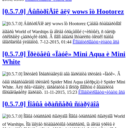
[0.5.7.0] ÁûñòðîÄîê äëÿ wows îò Hootorez
Çàìåíà ñòàíäàðòíîãî
àíãàðà World of Warships íà áîëåå óðåçàííûé (÷èñòûé), ñ öåëüþ
óñêîðåíèÿ çàãðóçêè èãðû. Â íîâîì àíãàðå îñòàëèñü òîëüêî ñàìûå
íåîáõîäèìûå ýëåìåíòû. 7-12-2015, 01:44
Êîììåíòèðîâàòü
×èòàòü âñå
[0.5.7.0] Ïðèöåëû «Ïàóê» Mini Aqua è Mini
White
Ïðåäñòàâëÿåì äâà âàðèàíòà ïðèöåëà «Ïàóê». Â
òåìå ïðåäñòàâëåíû ïðèöåëû Spider Mini Aqua (áèðþçà) è Spider Mini
White. Äëÿ ñêà÷èâàíèÿ, ïåðåéäèòå â ïîëíóþ íîâîñòü è âûáåðèòå
ïîíðàâèâøåéñÿ âàðèàíò. 11-11-2015, 15:23
Êîììåíòèðîâàòü
×èòàòü âñå
[0.5.7.0] Íîâûå òðàññåðû ñíàðÿäîâ
Íîâûå òðàññåðû ñíàðÿäîâ World
of Warships. Ìîä ìåíÿåò ñòàíäàðòíûå òðàññåðû, íà áîëåå ÿðêèå è