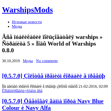
WarshipsMods
Игровые новости
Моды
Âñå ïóáëèêàöèè ïîëüçîâàòåëÿ warships »
Ñòðàíèöà 5 » Ìîäû World of Warships
0.8.0
30.10.2019
Моды
No comments
[0.5.7.0] Çîëîòûå ïðåìèóì êîðàáëè â ïðåâüþ
Ìîä äåëàåò ïðåìèóì êîðàáëè â ïðåâüþ çîëîòûì öâåòîì 21-02-2016, 02:09
Êîììåíòèðîâàòü
×èòàòü âñå
[0.5.7.0] Öâåòîâàÿ ãàììà ïîðòà Navy Blue
Colour è Navy Alfa