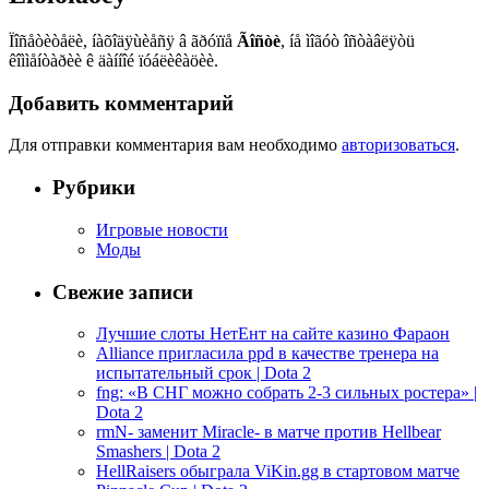
Ïîñåòèòåëè, íàõîäÿùèåñÿ â ãðóïïå
Ãîñòè
, íå ìîãóò îñòàâëÿòü
êîììåíòàðèè ê äàííîé ïóáëèêàöèè.
Добавить комментарий
Для отправки комментария вам необходимо
авторизоваться
.
Рубрики
Игровые новости
Моды
Свежие записи
Лучшие слоты НетЕнт на сайте казино Фараон
Alliance пригласила ppd в качестве тренера на
испытательный срок | Dota 2
fng: «В СНГ можно собрать 2-3 сильных ростера» |
Dota 2
rmN- заменит Miracle- в матче против Hellbear
Smashers | Dota 2
HellRaisers обыграла ViKin.gg в стартовом матче