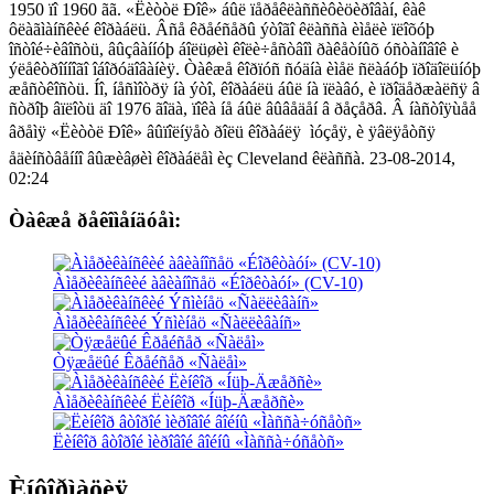
1950 ïî 1960 ãã. «Ëèòòë Ðîê» áûë ïåðåêëàññèôèöèðîâàí, êàê
ôëàãìàíñêèé êîðàáëü. Âñå êðåéñåðû ýòîãî êëàññà èìåëè ïëîõóþ
îñòîé÷èâîñòü, âûçâàííóþ áîëüøèì êîëè÷åñòâîì ðàêåòíûõ óñòàíîâîê è
ýëåêòðîííîãî îáîðóäîâàíèÿ. Òàêæå êîðïóñ ñóäíà èìåë ñëàáóþ ïðîäîëüíóþ
æåñòêîñòü. Íî, íåñìîòðÿ íà ýòî, êîðàáëü áûë íà ïëàâó, è ïðîäåðæàëñÿ â
ñòðîþ âïëîòü äî 1976 ãîäà, ïîêà íå áûë âûâåäåí â ðåçåðâ. Â íàñòîÿùåå
âðåìÿ «Ëèòòë Ðîê» âûïîëíÿåò ðîëü êîðàáëÿ  ìóçåÿ, è ÿâëÿåòñÿ
åäèíñòâåííî âûæèâøèì êîðàáëåì èç Cleveland êëàññà. 23-08-2014,
02:24
Òàêæå ðåêîìåíäóåì:
Àìåðèêàíñêèé àâèàíîñåö «Éîðêòàóí» (CV-10)
Àìåðèêàíñêèé Ýñìèíåö «Ñàëëèâàíñ»
Òÿæåëûé Êðåéñåð «Ñàëåì»
Àìåðèêàíñêèé Ëèíêîð «Íüþ-Äæåðñè»
Ëèíêîð âòîðîé ìèðîâîé âîéíû «Ìàññà÷óñåòñ»
Èíôîðìàöèÿ