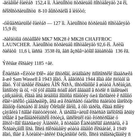
-ãëàâíûé êàëèáð  152,4 ìì. Äàëüíîñòü ñòðåëüáû ñîñòàâëÿåò 24 êì,
ñêîðîñòðåëüíîñòü  8-10 âûñòðåëîâ â ìèíóòó;
-óíèâåðñàëüíûé êàëèáð — 127 ìì. Äàëüíîñòü ñòðåëüáû ñîñòàâëÿåò
15,9 êì;
-ðàêåòíûå óñòàíîâêè MK7 MK28 è MK28 CHAFFROC
LAUNCHER. Äàëüíîñòü ñòðåëüáû ñîñòàâëÿåò 92,6 êì. Äëèíà
ðàêåòû  11,6 ì, ìàññà  3538 êã, âåñ âçðûâ÷àòîãî âåùåñòâà  136 êã.
Ýêèïàæ êîðàáëÿ 1185 ÷åë.
Êðåéñåð «Ëèòòë Ðîê» áûë ïîñòðîåí, áëàãîäàðÿ ñïîíñîðñêîé ïîääåðæêå
ã-æè Sam Wassell â 1943 ãîäó. Â àâãóñòå 1944 ãîäà áûë ñïóùåí íà
âîäó. Ýòî ïåðâûé êîðàáëü ÂÌÑ ÑØÀ, ïîñòðîåííûé â øòàòå Àðêàíçàñ.
Íåñìîòðÿ íà òî, ÷òî ýòî áîåâîå ñóäíî áûëî ââåäåíî â ñòðîé ñ íåáîëüøèì
çàïîçäàíèåì, êîãäà âñå ãëàâíûå âîåííûå ñîáûòèÿ óæå ïîäõîäèëè ê ñâîåìó
ëîãè÷åñêîìó çàâåðøåíèþ, âñå æå êðåéñåðó óäàëîñü ñäåëàòü íåïëîõóþ
âîåííóþ êàðüåðó âî âðåìÿ Õîëîäíîé âîéíû, â òîò ïåðèîä, êîãäà ßïîíèÿ
çàÿâèëà î ñâîåé êàïèòóëÿöèè. À ïåðâîíà÷àëüíî êðåéñåð íåêîòîðîå âðåìÿ
ïðîâåë â þæíîàìåðèêàíñêîì êðóèçå, íåñêîëüêî ëåò êóðñèðîâàë ó
âîñòî÷íîãî ïîáåðåæüÿ Àìåðèêè, â ñòðàíàõ Êàðèáñêîãî áàññåéíà, è â
Ñðåäèçåìíîì ìîðå. Ïîñëå ñîêðàùåíèÿ øòàòà áîåâûõ êîðàáëåé, â 1949
ãîäó, ïîïàë â Àòëàíòè÷åñêèé Ðåçåðâíûé ôëîò. Ïîñëå ïðåîáðàçîâàíèÿ ñ