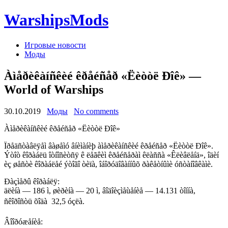
WarshipsMods
Игровые новости
Моды
Àìåðèêàíñêèé êðåéñåð «Ëèòòë Ðîê» —
World of Warships
30.10.2019
Моды
No comments
Àìåðèêàíñêèé êðåéñåð «Ëèòòë Ðîê»
Ïðåäñòàâëÿåì âàøåìó âíèìàíèþ àìåðèêàíñêèé êðåéñåð «Ëèòòë Ðîê».
Ýòîò êîðàáëü îòíîñèòñÿ ê ëåãêèì êðåéñåðàì êëàññà «Êëèâëåíä», îäèí
èç øåñòè êîðàáëåé ýòîãî òèïà, îáîðóäîâàííûõ ðàêåòíûìè óñòàíîâêàìè.
Ðàçìåðû êîðàáëÿ:
äëèíà — 186 ì, øèðèíà — 20 ì, âîäîèçìåùåíèå — 14.131 òîííà,
ñêîðîñòü õîäà  32,5 óçëà.
Âîîðóæåíèå: