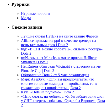
Рубрики
Игровые новости
Моды
Свежие записи
Лучшие слоты НетЕнт на сайте казино Фараон
Alliance пригласила ppd в качестве тренера на
испытательный срок | Dota 2
fng: «В СНГ можно собрать 2-3 сильных ростера» |
Dota 2
rmN- заменит Miracle- в матче против Hellbear
Smashers | Dota 2
HellRaisers обыграла ViKin.gg в стартовом матче
Pinnacle Cup | Dota 2
Обновление Dota 2 от 5 мая: локализация
Марк Авербух: «Если вы предполагаете, что
многие топовые команды — прибыльны, то, к
сожалению, вы ошибаетесь» | Dota 2
Kyle: «Dota на подъеме» | Dota 2
v1lat о слотах на мейджор: «Я бы забрал один слот
у СНГ к чертям собачьим. Отдал бы Европе» | Dota
2