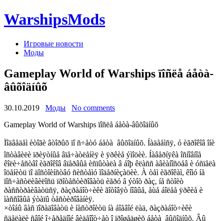
WarshipsMods
Игровые новости
Моды
Gameplay World of Warships ïîñëå áåòà-
âûõîäíûõ
30.10.2019
Моды
No comments
Gameplay World of Warships ïîñëå áåòà-âûõîäíûõ
Ïîäâåäåì èòîãè âòîðûõ ïî ñ÷åòó áåòà  âûõîäíûõ. Íàäååìñÿ, ó èãðîêîâ îíè
îñòàâèëè ïðèÿòíûå âïå÷àòëåíèÿ è ÿðêèå ýìîöèè. Íàâåðíÿêà îñíîâíîå
êîëè÷åñòâî èãðîêîâ âïåðâûå èñïûòàëà â áîþ êëàññ àâèàíîñöåâ è óñïåëà
îöåíèòü ïî äîñòîèíñòâó ñèñòåìó ìîäåðíèçàöèè. À òåì èãðîêàì, êîìó íå
ïîñ÷àñòëèâèëîñü ïðîòåñòèðîâàòü èãðó â ýòîò ðàç, íå ñòîèò
ðàññòðàèâàòüñÿ, ðàçðàáîò÷èêè ãîòîâÿò íîâûå, åùå áîëåå ÿðêèå è
ìàññîâûå ýòàïû òåñòèðîâàíèÿ.
×òîáû âàñ ïîðàäîâàòü è íàñòðîèòü íà áîåâîé ëàä, ðàçðàáîò÷èêè
ñäåëàëè ñâîé î÷åðåäíîé âèäåîîò÷åò î ïðîøåäøèõ áåòà  âûõîäíûõ. Âû