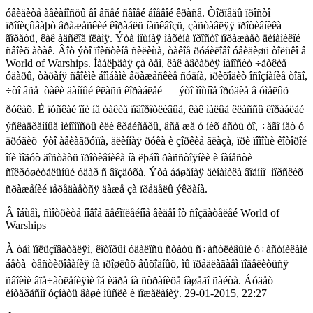
óâèäèòå àâèàíîñöû âî âñåé ñâîåé áîåâîé êðàñå. Òîðïåäû ïðîñòî
ïðîíèçûâàþò âðàæåñêèé êîðàáëü íàñêâîçü, çàñòàâëÿÿ ïðîòèâíèêà
ãîðåòü, êàê àäñêîå ïëàìÿ. Ýòà ìîùíàÿ ìàõèíà ïðîñòî ïîðàæàåò äèíàìèêîé
ñâîèõ àòàê. Âîò ýòî ïîèñòèíå ñèëèùà, òàêîå ðóáèëîâî óâèäèøü òîëüêî â
World of Warships. Íàáëþäàÿ çà òåì, êàê àâèàöèÿ íàíîñèò ÷åòêèå
óäàðû, òàðàíÿ ñâîèìè áîìáàìè âðàæåñêèå ñóäíà, ïðèõîäèò îñîçíàíèå òîãî,
÷òî âñå  òàêè äàííûé êëàññ êîðàáëåé — ýòî ìîùíîå îðóäèå â óìåëûõ
ðóêàõ. È ïóñêàé îíè íå òàêèå ïîâîðîòëèâûå, êàê ìàëûå êëàññû êîðàáëåé 
ýñêàäðåííûå ìèíîíîñöû èëè êðåéñåðû, âñå æå ó íèõ åñòü òî, ÷åãî íåò ó
äðóãèõ  ýòî àâèàãðóïïà, äëèííàÿ ðóêà è çîðêèå ãëàçà, ïðè ïîìîùè êîòîðîé
îíè ìîãóò äîñòàòü ïðîòèâíèêà íà ëþáîì ðàññòîÿíèè è íàíåñòè
ñîêðóøèòåëüíûé óäàð ñ âîçäóõà. Ýòà áåøåíàÿ äèíàìèêà âîåííî  ìîðñêèõ
ñðàæåíèé ïåðåäàåòñÿ äàæå çà ïðåäåëû ýêðàíà.
Â îáùåì, ñìîòðèòå íîâîå ãåéìïëåéíîå âèäåî îò ñîçäàòåëåé World of
Warships
À òåì ïîëüçîâàòåëÿì, êîòîðûì óäàëîñü ñòàòü ñ÷àñòëèâûìè ó÷àñòíèêàìè
áåòà  òåñòèðîâàíèÿ íà ïðîøëûõ âûõîäíûõ, ìû ïðåäëàãàåì ïîäåëèòüñÿ
ñâîèìè âïå÷àòëåíèÿìè îá èãðå íà ñòðàíèöå íàøåãî ñàéòà. Áóäåò
èíòåðåñíî óçíàòü âàøè ìûñëè è ïîæåëàíèÿ. 29-01-2015, 22:27