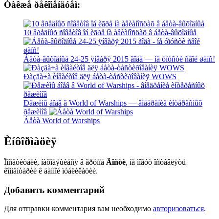
Òàêæå ðåêîìåíäóåì:
10 âðåäíûõ ñîâåòîâ îá èãðå íà àâèàíîñöàõ â áåòà-âûõîäíûå
Áåòà-âûõîäíûå 24-25 ÿíâàðÿ 2015 ãîäà — íå óïóñòè ñâîé øàíñ!
Ðàçäà÷à èíâàéòîâ äëÿ áåòà-òåñòèðîâàíèÿ WOWS
Ðåæèìû áîåâ â World of Warships — âíåäðåíèå èíòåðåñíûõ
ðåæèìîâ
Áåòà World of Warships
Èíôîðìàöèÿ
Ïîñåòèòåëè, íàõîäÿùèåñÿ â ãðóïïå
Ãîñòè
, íå ìîãóò îñòàâëÿòü
êîììåíòàðèè ê äàííîé ïóáëèêàöèè.
Добавить комментарий
Для отправки комментария вам необходимо
авторизоваться
.